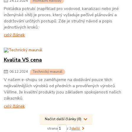
24
.
12
.
2024
Montážní návody
Pokládka potrubí (například pro vodovod, kanalizaci nebo jiné
inženýrské sítě) je proces, který vyžaduje pečlivé plánování a
dodržování určitých postupů. Zde je stručný návod a popis
jednotlivých kroků:
celý článek
Kvalita VS cena
06
.
12
.
2024
Technický maunál
V našem e-shopu se zaměřujeme na dodávání pouze těch
nejkvalitnějších výrobků od předních a prověřených výrobců.
Věříme, že kvalitní produkty jsou základem spokojenosti našich
zákazníků.
celý článek
Načíst další články (8)
strana
z 2
další