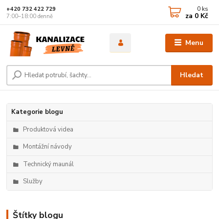
0
ks
+420 732 422 729
za
0 Kč
7:00–18:00 denně
Menu
Hledat
Kategorie blogu
Produktová videa
Montážní návody
Technický maunál
Služby
Štítky blogu