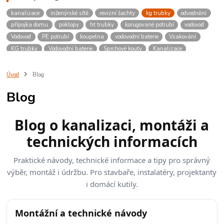
kanalizace
inženýrské sítě
revizní šachty
kg trubky
odvodnění
přípojka domu
poklopy
ht trubky
korugované potrubí
vodovod
Vodovod
PE potrubí
koupelna
vodovodní baterie
Vsakování
KG trubky
Vodovodní baterie
Sprchové kouty
Kanalizace
Poklopy
Revizní šachty
Úvod
Blog
Blog
Blog o kanalizaci, montáži a
technických informacích
Praktické návody, technické informace a tipy pro správný
výběr, montáž i údržbu. Pro stavbaře, instalatéry, projektanty
i domácí kutily.
Montážní a technické návody