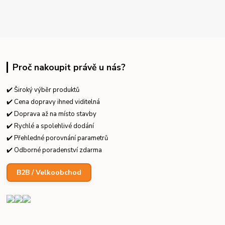
Proč nakoupit právě u nás?
✔️ Široký výběr produktů
✔️ Cena dopravy ihned viditelná
✔️ Doprava až na místo stavby
✔️ Rychlé a spolehlivé dodání
✔️ Přehledné porovnání parametrů
✔️ Odborné poradenství zdarma
B2B / Velkoobchod