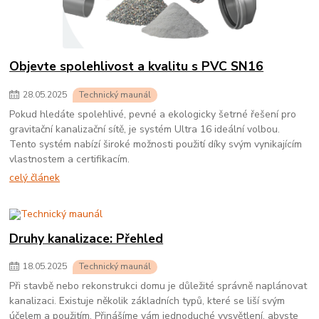
Objevte spolehlivost a kvalitu s PVC SN16
28
.
05
.
2025
Technický maunál
Pokud hledáte spolehlivé, pevné a ekologicky šetrné řešení pro
gravitační kanalizační sítě, je systém Ultra 16 ideální volbou.
Tento systém nabízí široké možnosti použití díky svým vynikajícím
vlastnostem a certifikacím.
celý článek
Druhy kanalizace: Přehled
18
.
05
.
2025
Technický maunál
Při stavbě nebo rekonstrukci domu je důležité správně naplánovat
kanalizaci. Existuje několik základních typů, které se liší svým
účelem a použitím. Přinášíme vám jednoduché vysvětlení, abyste