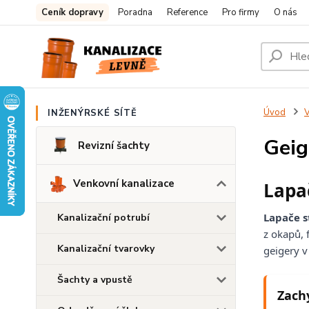
Ceník dopravy
Poradna
Reference
Pro firmy
O nás
Úvod
V
INŽENÝRSKÉ SÍTĚ
Geig
Revizní šachty
Venkovní kanalizace
Lapač
Lapače s
Kanalizační potrubí
z okapů, 
Kanalizační tvarovky
geigery v
Šachty a vpustě
Zach