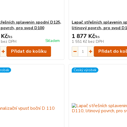
třešních splavenin spodní D125,
Lapač střešních splavenin s
ý povrch, pro svod D100
litinový povrch, pro svod D
 Kč
1 877 Kč
/
ks
/
ks
Skladem
č
bez DPH
1 551 Kč
bez DPH
Přidat do košíku
Přidat do ko
ýrobek
Český výrobek