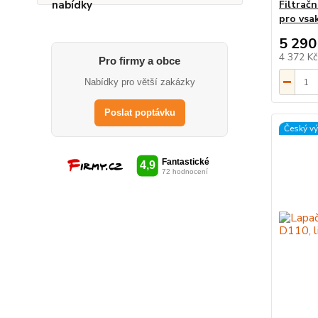
Filtrač
pro vsa
5 290
4 372 K
Pro firmy a obce
Nabídky pro větší zakázky
Poslat poptávku
Český v