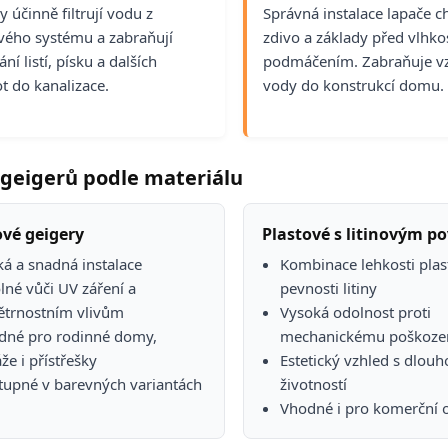
y účinně filtrují vodu z
Správná instalace lapače c
ého systému a zabraňují
zdivo a základy před vlhkos
ní listí, písku a dalších
podmáčením. Zabraňuje vz
ot do kanalizace.
vody do konstrukcí domu.
geigerů podle materiálu
ové geigery
Plastové s litinovým 
á a snadná instalace
Kombinace lehkosti plas
né vůči UV záření a
pevnosti litiny
ětrnostním vlivům
Vysoká odolnost proti
dné pro rodinné domy,
mechanickému poškoze
že i přístřešky
Estetický vzhled s dlou
tupné v barevných variantách
životností
Vhodné i pro komerční 