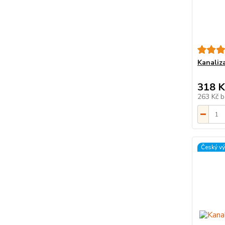
Kanaliz
318 K
263 Kč
b
Český v