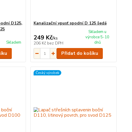
podní D125,
Kanalizační vpusť spodní D 125 šedá
125
Skladem u
249 Kč
výrobce 5-10
/
ks
Skladem
dnů
206 Kč
bez DPH
šíku
Přidat do košíku
Český výrobek