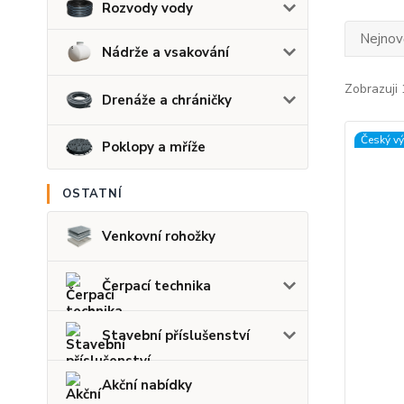
Rozvody vody
Nejnově
Nádrže a vsakování
Zobrazuji 
Drenáže a chráničky
Český v
Poklopy a mříže
OSTATNÍ
Venkovní rohožky
Čerpací technika
Stavební příslušenství
Akční nabídky