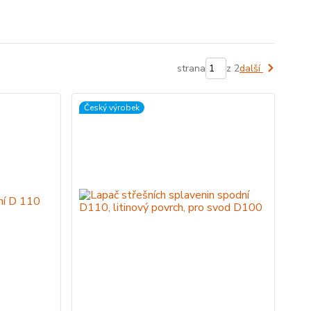
strana
z 2
další
Český výrobek