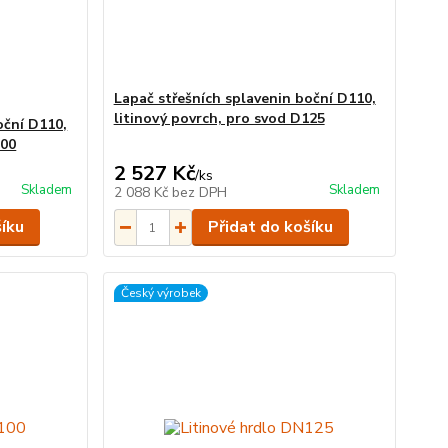
Lapač střešních splavenin boční D110,
litinový povrch, pro svod D125
oční D110,
100
2 527 Kč
/
ks
Skladem
Skladem
2 088 Kč
bez DPH
šíku
Přidat do košíku
Český výrobek