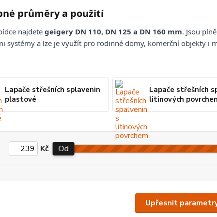
né průměry a použití
bídce najdete
geigery DN 110, DN 125 a DN 160 mm
. Jsou pln
 systémy a lze je využít pro rodinné domy, komerční objekty i 
Lapače střešních splavenin
Lapače střešních s
plastové
litinových povrche
Kč
Od
Upřesnit parametr