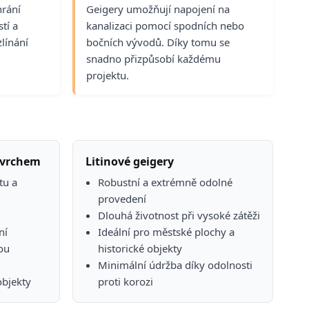
hrání
Geigery umožňují napojení na
tí a
kanalizaci pomocí spodních nebo
línání
bočních vývodů. Díky tomu se
snadno přizpůsobí každému
projektu.
povrchem
Litinové geigery
tu a
Robustní a extrémně odolné
provedení
Dlouhá životnost při vysoké zátěži
ní
Ideální pro městské plochy a
hou
historické objekty
Minimální údržba díky odolnosti
objekty
proti korozi