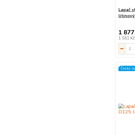
Lapač s
litinov
1 877
1 551 K
Český v