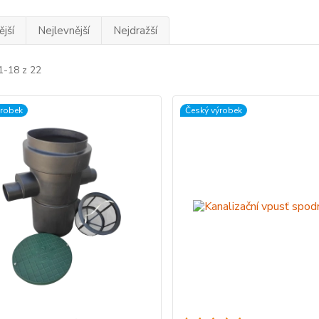
jší
Nejlevnější
Nejdražší
1-18 z 22
ýrobek
Český výrobek