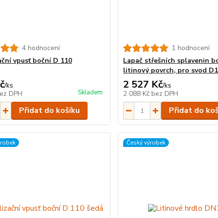
4 hodnocení
1 hodnocení
ační vpusť boční D 110
Lapač střešních splavenin b
litinový povrch, pro svod D
č
2 527 Kč
/
ks
/
ks
Skladem
ez DPH
2 088 Kč
bez DPH
Přidat do košíku
Přidat do ko
ýrobek
Český výrobek