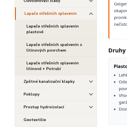
Odvodňovací žlaby
Geiger
okapov
Lapače střešních splavenin
proniká
nečist
Lapače střešních splavenin
plastové
Lapače střešních spalvenin s
Druhy 
litinových povrchem
Lapače střešních splavenin
Plast
litinové + Potrubí
Lehk
Zpětné kanalizační klapky
Odol
pov
Poklopy
Vho
gará
Prostup hydroizolací
Dos
Geotextilie