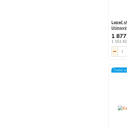
Lapač s
litinov
1 877
1 551 K
Český v