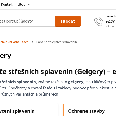
Kontakt
Blog
Jsme t
Hledat
+420
7:00–1
enkovní kanalizace
Lapače střešních splavenin
ery
e střešních splavenin (Geigery) – 
třešních splavenin
, známé také jako
geigery
, jsou klíčovým 
filtrují nečistoty a chrání fasádu i základy budovy před vlhkostí a
 různých variantách a průměrech.
ycení splavenin
Ochrana stavby