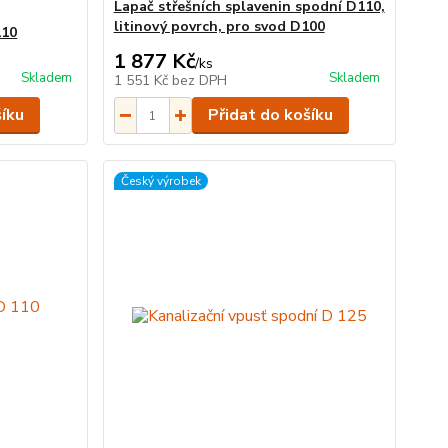
Lapač střešních splavenin spodní D110,
litinový povrch, pro svod D100
110
1 877 Kč
/
ks
Skladem
Skladem
1 551 Kč
bez DPH
šíku
Přidat do košíku
Český výrobek