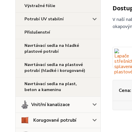
Výstražné fólie
Dostup
Potrubí UV stabilní
V naší na
okapovými
Příslušenství
Navrtávací sedla na hladké
plastové potrubí
Navrtávací sedla na plastové
potrubí (hladké i korugované)
Navrtávací sedla na plast,
beton a kameninu
Cena:
Vnitřní kanalizace
Korugované potrubí