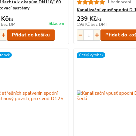
ní šachta k okapům DN110/160
1 hodnocení
kovací systémy
Kanalizační vpusť spodní D 
 Kč
239 Kč
/
ks
/
ks
Skladem
č
bez DPH
198 Kč
bez DPH
Přidat do košíku
Přidat do ko
ýrobek
Český výrobek