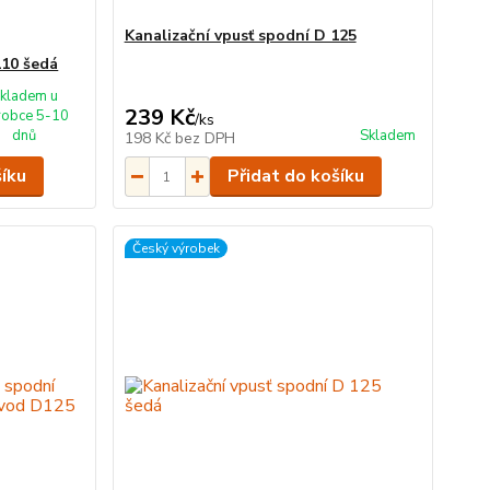
Kanalizační vpusť spodní D 125
110 šedá
kladem u
239 Kč
robce 5-10
/
ks
dnů
Skladem
198 Kč
bez DPH
šíku
Přidat do košíku
Český výrobek