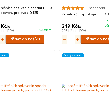
třešních spalvenin spodní D110,
1 hodnocení
ý povrch, pro svod D125
Kanalizační vpusť spodní D 
S
 Kč
249 Kč
vý
/
ks
/
ks
Skladem
č
bez DPH
206 Kč
bez DPH
Přidat do košíku
Přidat do ko
ýrobek
Český výrobek