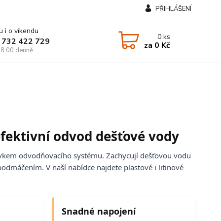
PŘIHLÁŠENÍ
u i o víkendu
0
ks
 732 422 729
za
0 Kč
8:00 denně
efektivní odvod dešťové vody
prvkem odvodňovacího systému. Zachycují dešťovou vodu
 podmáčením. V naší nabídce najdete plastové i litinové
Snadné napojení