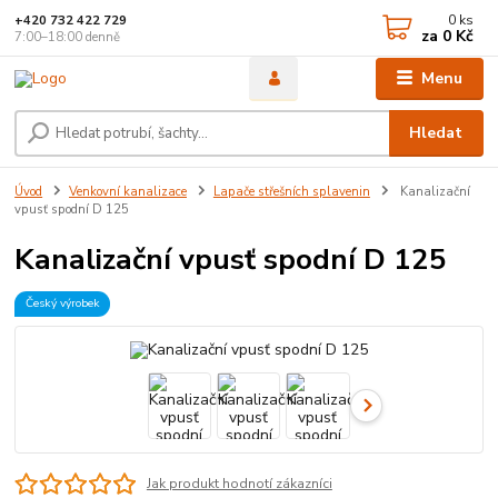
0
ks
+420 732 422 729
za
0 Kč
7:00–18:00 denně
Menu
Hledat
Úvod
Venkovní kanalizace
Lapače střešních splavenin
Kanalizační
vpusť spodní D 125
Kanalizační vpusť spodní D 125
Český výrobek
Jak produkt hodnotí zákazníci