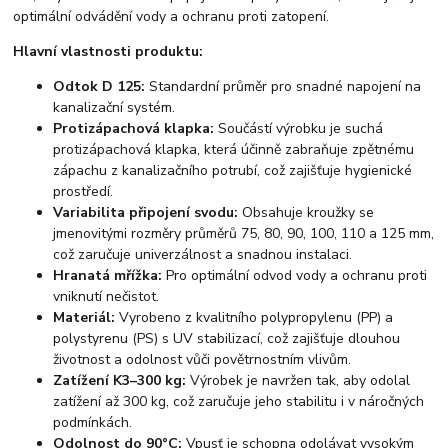
optimální odvádění vody a ochranu proti zatopení.
Hlavní vlastnosti produktu:
Odtok D 125:
Standardní průměr pro snadné napojení na
kanalizační systém.
Protizápachová klapka:
Součástí výrobku je suchá
protizápachová klapka, která účinně zabraňuje zpětnému
zápachu z kanalizačního potrubí, což zajišťuje hygienické
prostředí.
Variabilita připojení svodu:
Obsahuje kroužky se
jmenovitými rozměry průměrů 75, 80, 90, 100, 110 a 125 mm,
což zaručuje univerzálnost a snadnou instalaci.
Hranatá mřížka:
Pro optimální odvod vody a ochranu proti
vniknutí nečistot.
Materiál:
Vyrobeno z kvalitního polypropylenu (PP) a
polystyrenu (PS) s UV stabilizací, což zajišťuje dlouhou
životnost a odolnost vůči povětrnostním vlivům.
Zatížení K3–300 kg:
Výrobek je navržen tak, aby odolal
zatížení až 300 kg, což zaručuje jeho stabilitu i v náročných
podmínkách.
Odolnost do 90°C:
Vpusť je schopna odolávat vysokým