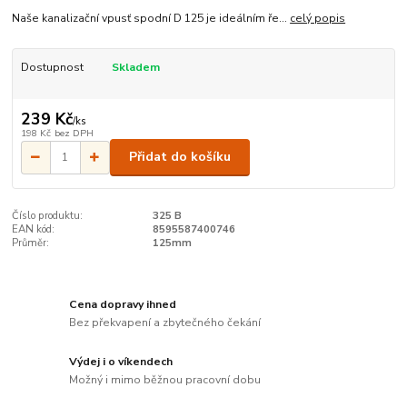
Naše kanalizační vpusť spodní D 125 je ideálním ře...
celý popis
Dostupnost
Skladem
239 Kč
/
ks
198 Kč
bez DPH
Přidat do košíku
Číslo produktu:
325 B
EAN kód:
8595587400746
Průměr:
125mm
Cena dopravy ihned
Bez překvapení a zbytečného čekání
Výdej i o víkendech
Možný i mimo běžnou pracovní dobu