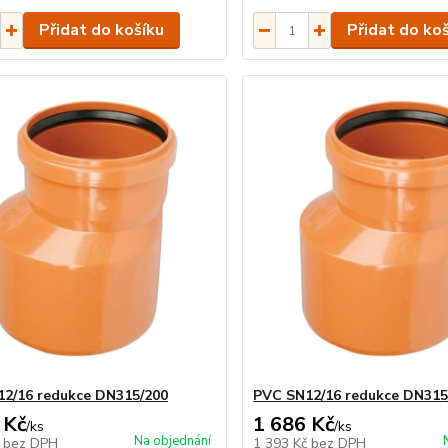
Přidat do košíku
Přidat do ko
2/16 redukce DN315/200
PVC SN12/16 redukce DN315
 Kč
1 686 Kč
/
ks
/
ks
Na objednání
č
bez DPH
1 393 Kč
bez DPH