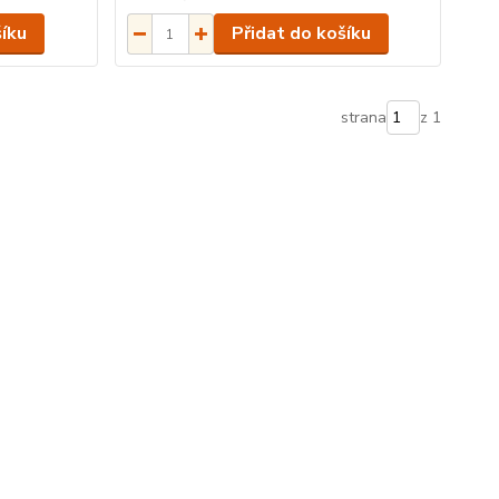
šíku
Přidat do košíku
strana
z 1