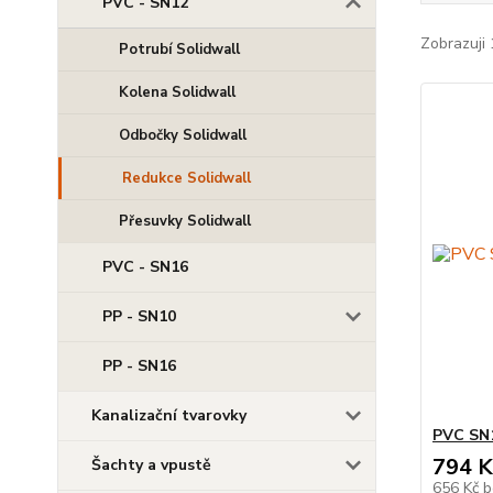
PVC - SN12
Zobrazuji 
Potrubí Solidwall
Kolena Solidwall
Odbočky Solidwall
Redukce Solidwall
Přesuvky Solidwall
PVC - SN16
PP - SN10
PP - SN16
Kanalizační tvarovky
PVC SN1
794 K
Šachty a vpustě
656 Kč
b