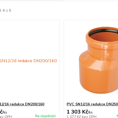
1-6 z 6
2/16 redukce DN200/160
PVC SN12/16 redukce DN250
č
1 303 Kč
/
ks
/
ks
Na objednání
ez DPH
1 077 Kč
bez DPH