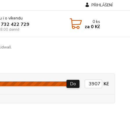
PŘIHLÁŠENÍ
u i o víkendu
0
ks
 732 422 729
za
0 Kč
8:00 denně
idwall
Do
Kč