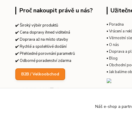
Proč nakoupit právě u nás?
Užitečn
▪
Poradna
✔️ Široký výběr produktů
▪
Vrácení a re
✔️ Cena dopravy ihned viditelná
▪
Věrnostní sl
✔️ Doprava až na místo stavby
▪
O nás
✔️ Rychlé a spolehlivé dodání
▪
Doprava a pl
✔️ Přehledné porovnání parametrů
▪
Blog
✔️ Odborné poradenství zdarma
▪
Obchodní po
▪
Jak balíme o
B2B / Velkoobchod
Náš e-shop a partn