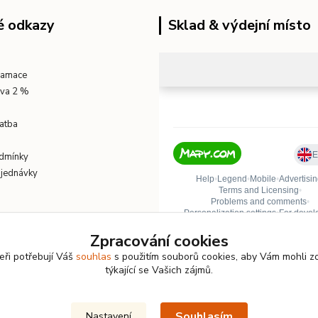
é odkazy
Sklad & výdejní místo
klamace
eva 2 %
atba
dmínky
bjednávky
Zpracování cookies
eři potřebují Váš
souhlas
s použitím souborů cookies, aby Vám mohli z
týkající se Vašich zájmů.
Souhlasím
Nastavení