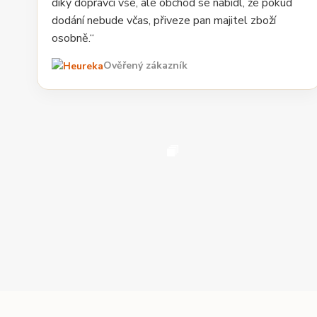
díky dopravci vše, ale obchod se nabídl, že pokud
dodání nebude včas, přiveze pan majitel zboží
osobně.“
Ověřený zákazník