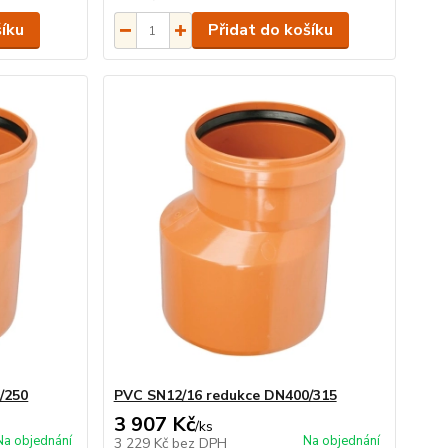
šíku
Přidat do košíku
/250
PVC SN12/16 redukce DN400/315
3 907 Kč
/
ks
Na objednání
Na objednání
3 229 Kč
bez DPH