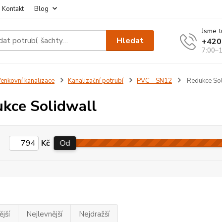
Kontakt
Blog
Jsme t
Hledat
+420
7:00–1
enkovní kanalizace
Kanalizační potrubí
PVC - SN12
Redukce Sol
kce Solidwall
Kč
Od
jší
Nejlevnější
Nejdražší