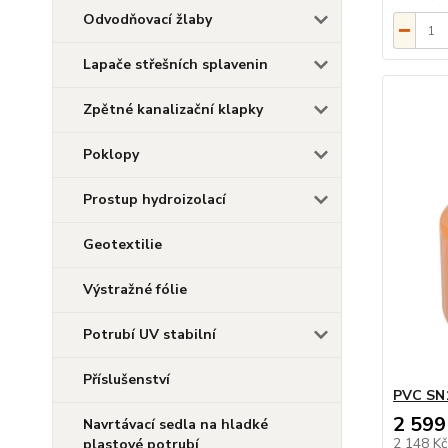
Odvodňovací žlaby
Lapače střešních splavenin
Zpětné kanalizační klapky
Poklopy
Prostup hydroizolací
Geotextilie
Výstražné fólie
Potrubí UV stabilní
Příslušenství
PVC SN1
2 599
Navrtávací sedla na hladké
2 148 K
plastové potrubí