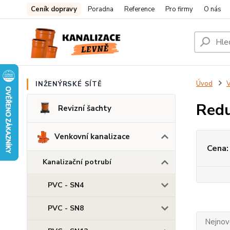
Ceník dopravy
Poradna
Reference
Pro firmy
O nás
Úvod
V
INŽENÝRSKÉ SÍTĚ
Redu
Revizní šachty
Venkovní kanalizace
Cena:
Kanalizační potrubí
PVC - SN4
PVC - SN8
Nejnově