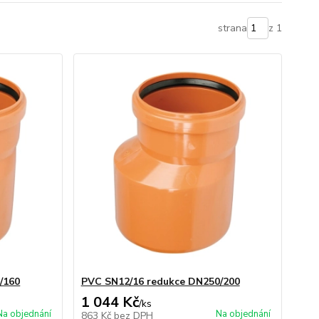
strana
z 1
/160
PVC SN12/16 redukce DN250/200
1 044 Kč
/
ks
Na objednání
Na objednání
863 Kč
bez DPH