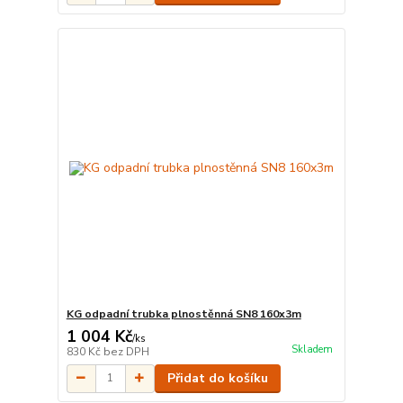
KG odpadní trubka plnostěnná SN8 160x3m
1 004 Kč
/
ks
Skladem
830 Kč
bez DPH
Přidat do košíku