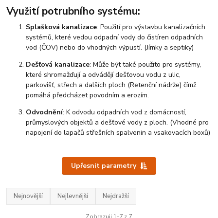
Využití potrubního systému:
Splašková kanalizace
: Použití pro výstavbu kanalizačních
systémů, které vedou odpadní vody do čistíren odpadních
vod (ČOV) nebo do vhodných výpustí. (Jímky a septiky)
Dešťová kanalizace
: Může být také použito pro systémy,
které shromažďují a odvádějí dešťovou vodu z ulic,
parkovišť, střech a dalších ploch (Retenční nádrže) čímž
pomáhá předcházet povodním a erozím.
Odvodnění
: K odvodu odpadních vod z domácností,
průmyslových objektů a dešťové vody z ploch. (Vhodné pro
napojení do lapačů střešních spalvenin a vsakovacích boxů)
Upřesnit parametry
Nejnovější
Nejlevnější
Nejdražší
Zobrazuji 1-7 z 7