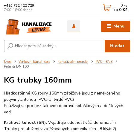
0
ks
+420 732 422 729
za
0 Kč
7:00–18:00 denně
Menu
Hledat
Úvod
Venkovní kanalizace
Kanalizační potrubí
PVC - SN8
Průměr DN 160
KG trubky 160mm
Hladkostěnné KG roury 160mm zátěžové jsou z neměkčeného
polyvinylchloridu (PVC-U, tvrdé PVC)
Používají se pro beztlakovou dopravu splaškových a dešťových
vod.
Kruhová tuhost (SN):
Vyjadřuje odolnost vůči deformacím.
Trubky pro uložení v zatěžovaných komunikacích. (8 kN/m2).