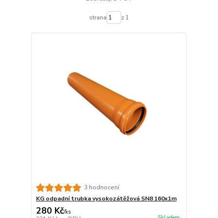
strana
z 1
3 hodnocení
KG odpadní trubka vysokozátěžová SN8 160x1m
280 Kč
/
ks
Skladem