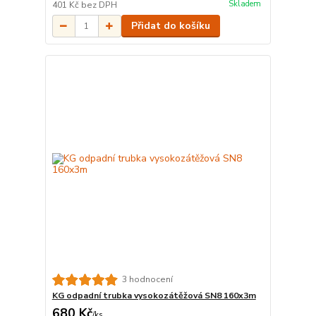
Skladem
401 Kč
bez DPH
Přidat do košíku
3 hodnocení
KG odpadní trubka vysokozátěžová SN8 160x3m
680 Kč
/
ks