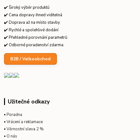
✔️ Široký výběr produktů
✔️ Cena dopravy ihned viditelná
✔️ Doprava až na místo stavby
✔️ Rychlé a spolehlivé dodání
✔️ Přehledné porovnání parametrů
✔️ Odborné poradenství zdarma
B2B / Velkoobchod
Užitečné odkazy
▪
Poradna
▪
Vrácení a reklamace
▪
Věrnostní sleva 2 %
▪
O nás