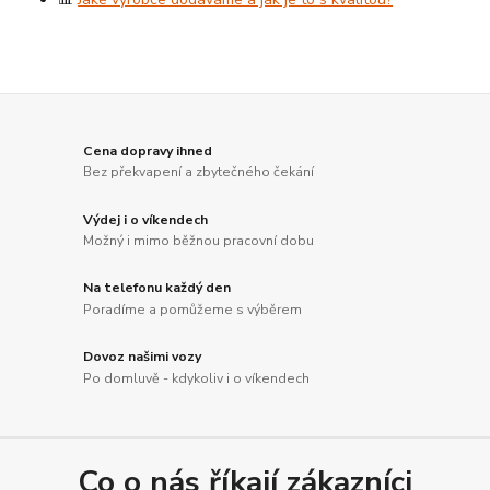
Cena dopravy ihned
Bez překvapení a zbytečného čekání
Výdej i o víkendech
Možný i mimo běžnou pracovní dobu
Na telefonu každý den
Poradíme a pomůžeme s výběrem
Dovoz našimi vozy
Po domluvě - kdykoliv i o víkendech
Co o nás říkají zákazníci