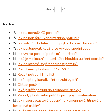
strana
z 1
Rádce:
🔧
Jak na montáž KG potrubí?
🔧
Jak na pokládku kanalizačního potrubí?
🔧
Jak vytvořit dodatečnou přípojku do hlavního řádu?
🔧
Jak postupovat, když je ve výkopu spodní voda
📊
Jak vybrat potrubí podle místa určení?
📊
Jaká je minimální a mamimální hloubka uložení potrubí?
📊
Jak dodatečně zvýšit odolnost potrubí?
📊
Rozdíl mezi plastem z PP a PVC?
📊
Rozdíl potrubí HT a KG
📊
Jaké teploty kanalizační potrubí vydrží?
📊
Oblast použití
📊
Jaké použít potrubí do základové desky?
📊
Výhody plastového potrubí proti jiným materiálům
📊
Jak napojit plastové potrubí na kameninové, litinové a
betonové trubky?
📊
Jaké výrobce dodáváme a jak je to s kvalitou?