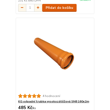
231 Kč
bez DPH
Přidat do košíku
4 hodnocení
KG odpadní trubka vysokozátěžová SN8 160x2m
485 Kč
/
ks