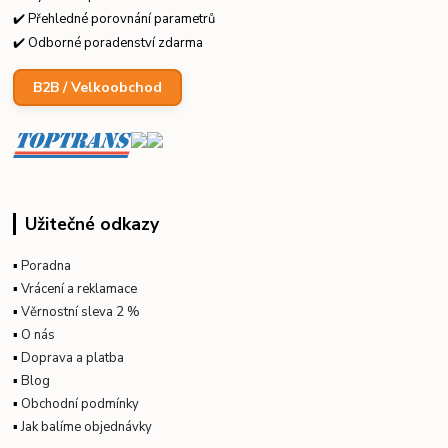
✔️ Přehledné porovnání parametrů
✔️ Odborné poradenství zdarma
B2B / Velkoobchod
Užitečné odkazy
▪
Poradna
▪
Vrácení a reklamace
▪
Věrnostní sleva 2 %
▪
O nás
▪
Doprava a platba
▪
Blog
▪
Obchodní podmínky
▪
Jak balíme objednávky