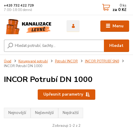
0
ks
+420 732 422 729
za
0 Kč
7:00–18:00 denně
Menu
Hledat
Úvod
Korugované potrubí
Potrubí INCOR
INCOR POTRUBÍ SN8
INCOR Potrubí DN 1000
INCOR Potrubí DN 1000
Upřesnit parametry
Nejnovější
Nejlevnější
Nejdražší
Zobrazuji 1-2 z 2