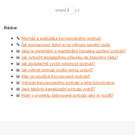
strana
z 1
Rádce:
🔧
Montáž a pokládka korugovaného potrubí
🔧
Jak postupovat, když je ve výkopu spodní voda
📊
Jaká je minimální a mamimální hloubka uložení potrubí?
📊
Jak vytvořit dodatečnou přípojku do hlavního řádu?
📊
Jak dodatečně zvýšit odolnost potrubí?
📊
Jak vybrat potrubí podle místa určení?
📊
Kde se používá korugované potrubí?
📊
Výhody korugovaného potrubí a jeho konstrukce
📊
Jaké teploty kanalizační potrubí vydrží?
📊
Mám v projektu žebrované potrubí jaký je rozdíl?