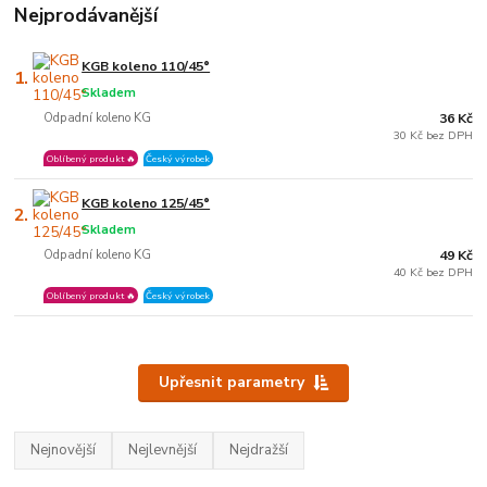
Nejprodávanější
KGB koleno 110/45°
1.
Skladem
Odpadní koleno KG
36 Kč
30 Kč bez DPH
Oblíbený produkt 🔥
Český výrobek
KGB koleno 125/45°
2.
Skladem
Odpadní koleno KG
49 Kč
40 Kč bez DPH
Oblíbený produkt 🔥
Český výrobek
Upřesnit parametry
Nejnovější
Nejlevnější
Nejdražší