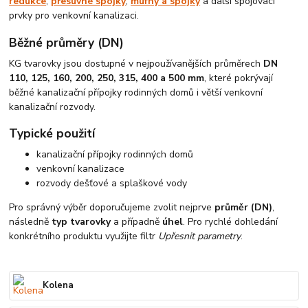
redukce
,
přesuvné spojky
,
mufny a spojky
a další spojovací
prvky pro venkovní kanalizaci.
Běžné průměry (DN)
KG tvarovky jsou dostupné v nejpoužívanějších průměrech
DN
110, 125, 160, 200, 250, 315, 400 a 500 mm
, které pokrývají
běžné kanalizační přípojky rodinných domů i větší venkovní
kanalizační rozvody.
Typické použití
kanalizační přípojky rodinných domů
venkovní kanalizace
rozvody dešťové a splaškové vody
Pro správný výběr doporučujeme zvolit nejprve
průměr (DN)
,
následně
typ tvarovky
a případně
úhel
. Pro rychlé dohledání
konkrétního produktu využijte filtr
Upřesnit parametry
.
Kolena