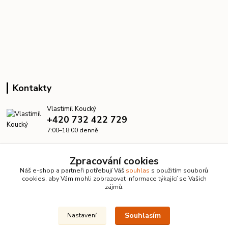
Kontakty
Vlastimil Koucký
+420 732 422 729
7:00–18:00 denně
info@kanalizacelevne.cz
Zpracování cookies
Náš e-shop a partneři potřebují Váš
souhlas
s použitím souborů
cookies, aby Vám mohli zobrazovat informace týkající se Vašich
zájmů.
Souhlasím
Nastavení
© 2026 KanalizaceLevne.cz · Všechna práva vyhrazena ·
Dvorakweb.cz
–