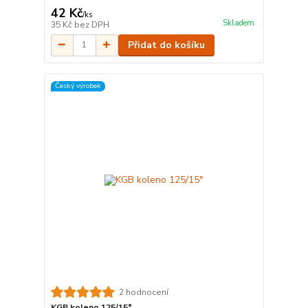
42 Kč
/
ks
Skladem
35 Kč
bez DPH
Přidat do košíku
Český výrobek
2 hodnocení
KGB koleno 125/15°