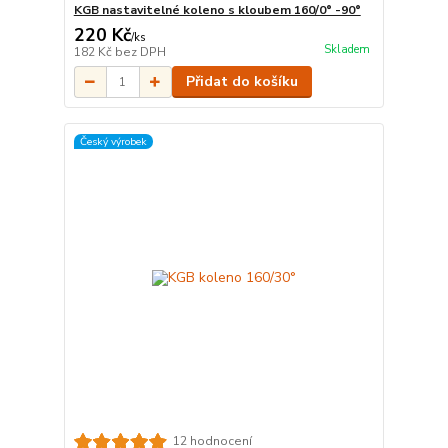
KGB nastavitelné koleno s kloubem 160/0° -90°
220 Kč
/
ks
Skladem
182 Kč
bez DPH
Přidat do košíku
Český výrobek
12 hodnocení