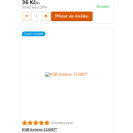
36 Kč
/
ks
Skladem
30 Kč
bez DPH
Přidat do košíku
Český výrobek
6 hodnocení
KGB koleno 110/67°