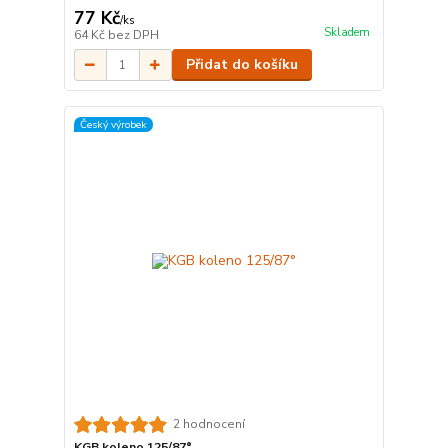
77 Kč
/
ks
Skladem
64 Kč
bez DPH
Přidat do košíku
Český výrobek
2 hodnocení
KGB koleno 125/87°