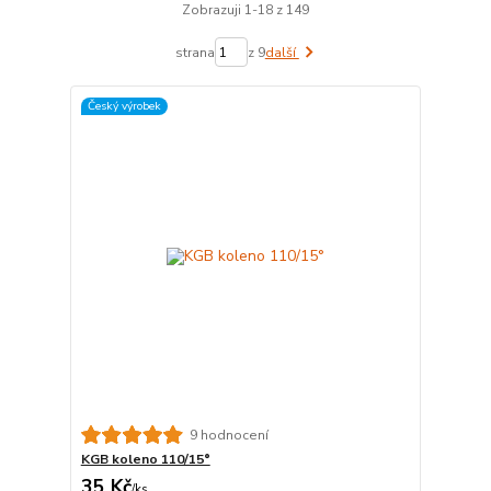
Zobrazuji 1-18 z 149
strana
z 9
další
Český výrobek
9 hodnocení
KGB koleno 110/15°
35 Kč
/
ks