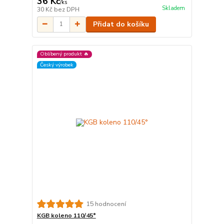
36 Kč
/
ks
Skladem
30 Kč
bez DPH
Přidat do košíku
Oblíbený produkt 🔥
Český výrobek
15 hodnocení
KGB koleno 110/45°