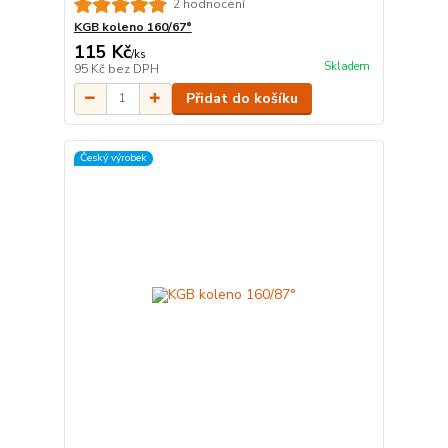
2 hodnocení
KGB koleno 160/67°
115 Kč
/
ks
Skladem
95 Kč
bez DPH
Přidat do košíku
Český výrobek