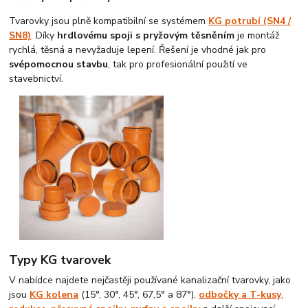
Tvarovky jsou plně kompatibilní se systémem
KG potrubí (SN4 /
SN8)
. Díky
hrdlovému spoji s pryžovým těsněním
je montáž
rychlá, těsná a nevyžaduje lepení. Řešení je vhodné jak pro
svépomocnou stavbu
, tak pro profesionální použití ve
stavebnictví.
Typy KG tvarovek
V nabídce najdete nejčastěji používané kanalizační tvarovky, jako
jsou
KG kolena
(15°, 30°, 45°, 67,5° a 87°),
odbočky a T-kusy
,