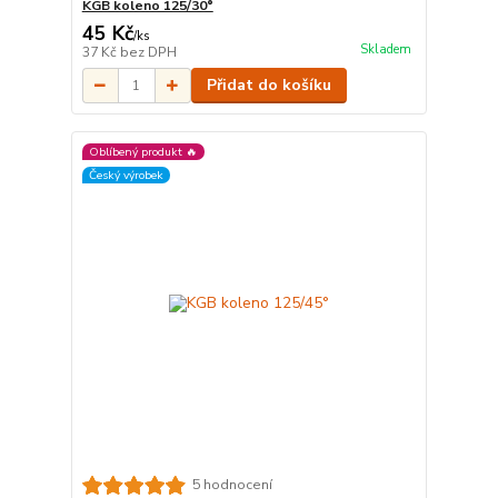
KGB koleno 125/30°
45 Kč
/
ks
Skladem
37 Kč
bez DPH
Přidat do košíku
Oblíbený produkt 🔥
Český výrobek
5 hodnocení