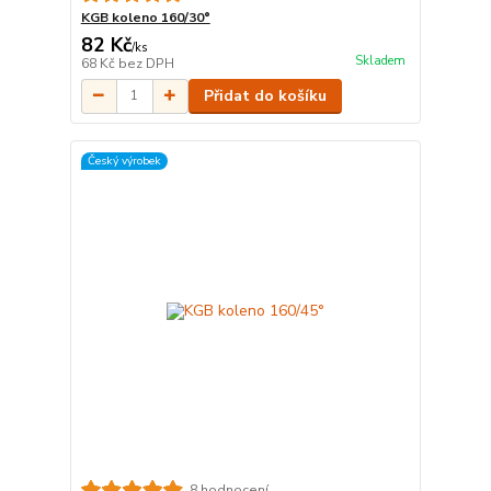
KGB koleno 160/30°
82 Kč
/
ks
Skladem
68 Kč
bez DPH
Přidat do košíku
Český výrobek
8 hodnocení