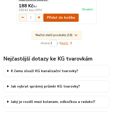
188 Kč
/
ks
Skladem
155 Kč
bez DPH
Přidat do košíku
Načíst další produkty (18)
strana
z 9
další
Nejčastější dotazy ke KG tvarovkám
K čemu slouží KG kanalizační tvarovky?
Jak vybrat správný průměr KG tvarovky?
Jaký je rozdíl mezi kolenem, odbočkou a redukcí?