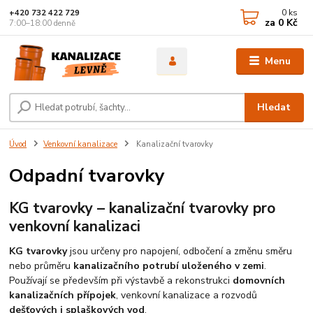
0
ks
+420 732 422 729
za
0 Kč
7:00–18:00 denně
Menu
Hledat
Úvod
Venkovní kanalizace
Kanalizační tvarovky
Odpadní tvarovky
KG tvarovky – kanalizační tvarovky pro
venkovní kanalizaci
KG tvarovky
jsou určeny pro napojení, odbočení a změnu směru
nebo průměru
kanalizačního potrubí uloženého v zemi
.
Používají se především při výstavbě a rekonstrukci
domovních
kanalizačních přípojek
, venkovní kanalizace a rozvodů
dešťových i splaškových vod
.