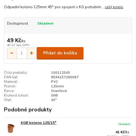
Odpadní koleno 125mm 45° pro spojení s KG potrubím...
celý popis
Dostupnost
Skladem
49 Kč
/
ks
40 Kč
bez DPH
Přidat do košíku
Číslo produktu:
100112545
EAN kód:
8594157260087
Materiál:
PVC
Průměr:
125mm
Barva:
Oranžová
Kruhová tuhost:
SN8
Úhel:
45°
Podobné produkty
KGB koleno 125/15°
Skladem
41 Kč
/
ks