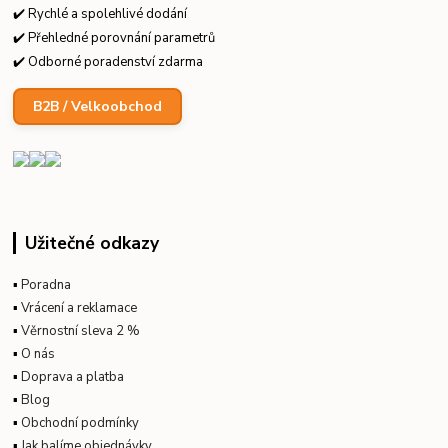
✔️ Rychlé a spolehlivé dodání
✔️ Přehledné porovnání parametrů
✔️ Odborné poradenství zdarma
B2B / Velkoobchod
Užitečné odkazy
▪
Poradna
▪
Vrácení a reklamace
▪
Věrnostní sleva 2 %
▪
O nás
▪
Doprava a platba
▪
Blog
▪
Obchodní podmínky
▪
Jak balíme objednávky