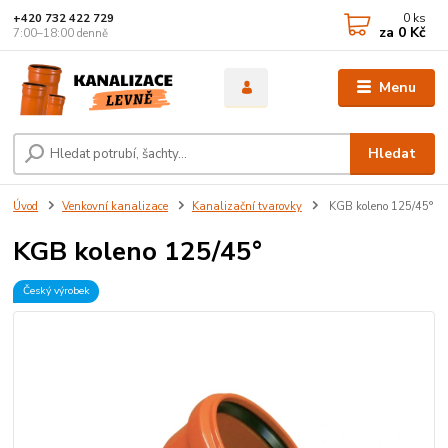
0
ks
+420 732 422 729
za
0 Kč
7:00–18:00 denně
Menu
Hledat
Úvod
Venkovní kanalizace
Kanalizační tvarovky
KGB koleno 125/45°
KGB koleno 125/45°
Český výrobek