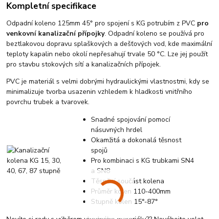
Kompletní specifikace
Odpadní koleno 125mm 45° pro spojení s KG potrubím z PVC
pro
venkovní kanalizační přípojky
. Odpadní koleno se používá pro
beztlakovou dopravu splaškových a dešťových vod, kde maximální
teploty kapalin nebo okolí nepřesahují trvale 50 °C. Lze jej použít
pro stavbu stokových sítí a kanalizačních přípojek.
PVC je materiál s velmi dobrými hydraulickými vlastnostmi, kdy se
minimalizuje tvorba usazenin vzhledem k hladkosti vnitřního
povrchu trubek a tvarovek.
Snadné spojování pomocí
násuvných hrdel
Okamžitá a dokonalá těsnost
spojů
Pro kombinaci s KG trubkami SN4
a SN8
Těsnění součást kolena
Průměr kolen 110-400mm
Stupně kolen 15°-87°