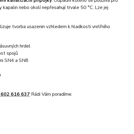
ní kanalizační přípojky
. Odpadní koleno se používá pro
apalin nebo okolí nepřesahují trvale 50 °C. Lze jej
lizuje tvorba usazenin vzhledem k hladkosti vnitřního
ásuvných hrdel
st spojů
ami SN4 a SN8
m
 602 616 637
Rádi Vám poradíme.