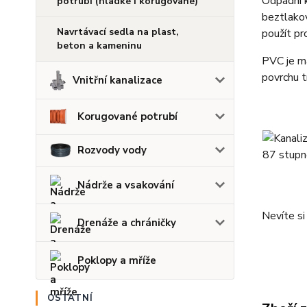
Odpadní 
potrubí (hladké i korugované)
beztlakov
Navrtávací sedla na plast,
použít pr
beton a kameninu
PVC je ma
povrchu t
Vnitřní kanalizace
Korugované potrubí
Rozvody vody
Nádrže a vsakování
Nevíte s
Drenáže a chráničky
Poklopy a mříže
OSTATNÍ