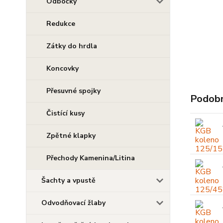
Odbočky
Redukce
Zátky do hrdla
Koncovky
Přesuvné spojky
Podobn
Čistící kusy
Zpětné klapky
Přechody Kamenina/Litina
Šachty a vpustě
Odvodňovací žlaby