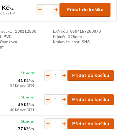
 Kč
/
ks
Přidat do košíku
Kč
bez DPH
roduktu:
100112530
EAN kód:
8594157260070
l:
PVC
Průměr:
125mm
Oranžová
Kruhová tuhost:
SN8
0°
Skladem
Přidat do košíku
41 Kč
/
ks
34 Kč
bez DPH
Skladem
Přidat do košíku
49 Kč
/
ks
40 Kč
bez DPH
Skladem
Přidat do košíku
77 Kč
/
ks