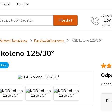
Kontakt
Blog
Jsme t
Hledat
+420
7:00–1
enkovní kanalizace
Kanalizační tvarovky
KGB koleno 125/30°
koleno 125/30°
robek
Odpa
Odpadn
Dos