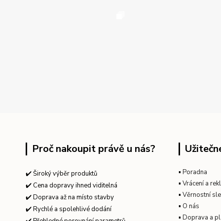
Proč nakoupit právě u nás?
Užitečn
▪
Poradna
✔️ Široký výběr produktů
▪
Vrácení a re
✔️ Cena dopravy ihned viditelná
▪
Věrnostní sl
✔️ Doprava až na místo stavby
▪
O nás
✔️ Rychlé a spolehlivé dodání
▪
Doprava a pl
✔️ Přehledné porovnání parametrů