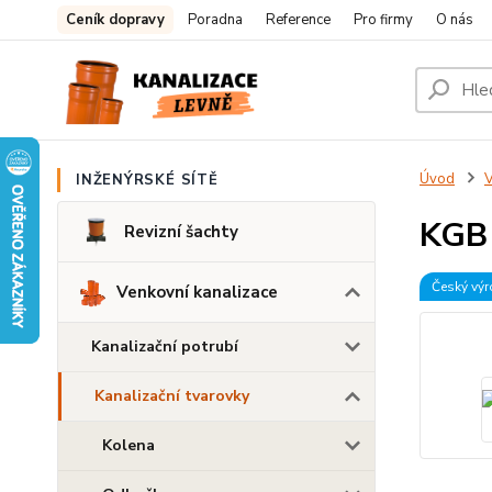
Ceník dopravy
Poradna
Reference
Pro firmy
O nás
Úvod
V
INŽENÝRSKÉ SÍTĚ
KGB 
Revizní šachty
Český vý
Venkovní kanalizace
Kanalizační potrubí
Kanalizační tvarovky
Kolena