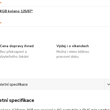
KGB koleno 125/87°
Cena dopravy ihned
Výdej i o víkendech
Bez překvapení a
Možný i mimo běžnou
zbytečného čekání
pracovní dobu
etní specifikace
tní specifikace