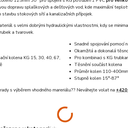
koleno 125mm 30° pro spojení s KG potrubím z PVC
pro venkov
ou dopravu splaškových a dešťových vod, kde maximální teploty k
o stavbu stokových sítí a kanalizačních přípojek.
teriál s velmi dobrými hydraulickými vlastnostmi, kdy se minima
rubek a tvarovek.
Snadné spojování pomocí n
Okamžitá a dokonalá těsno
Pro kombinaci s KG trubk
Těsnění součást kolena
Průměr kolen 110-400m
Stupně kolen 15°-87°
i rady s výběrem vhodného mareriálu?? Neváhejte volat na
+420