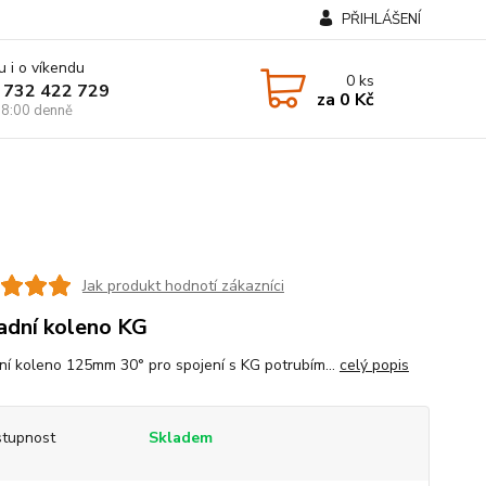
PŘIHLÁŠENÍ
u i o víkendu
0
ks
 732 422 729
za
0 Kč
8:00 denně
Jak produkt hodnotí zákazníci
dní koleno KG
í koleno 125mm 30° pro spojení s KG potrubím...
celý popis
tupnost
Skladem