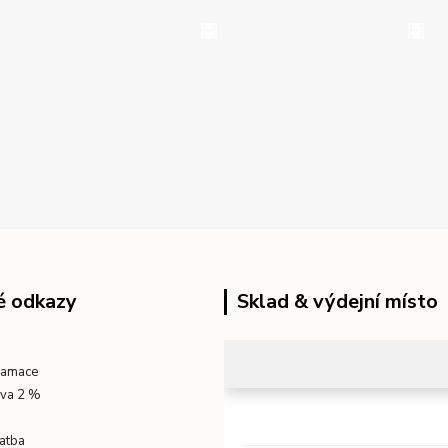
é odkazy
Sklad & výdejní místo
klamace
eva 2 %
atba