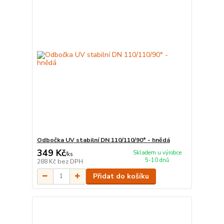
Odbočka UV stabilní DN 110/110/90° - hnědá
349 Kč
Skladem u výrobce
/
ks
5-10 dnů
288 Kč
bez DPH
Přidat do košíku