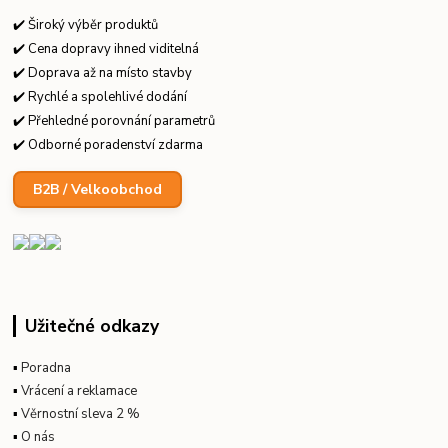
✔️ Široký výběr produktů
✔️ Cena dopravy ihned viditelná
✔️ Doprava až na místo stavby
✔️ Rychlé a spolehlivé dodání
✔️ Přehledné porovnání parametrů
✔️ Odborné poradenství zdarma
B2B / Velkoobchod
Užitečné odkazy
▪
Poradna
▪
Vrácení a reklamace
▪
Věrnostní sleva 2 %
▪
O nás