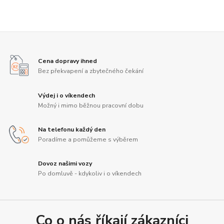
Cena dopravy ihned
Bez překvapení a zbytečného čekání
Výdej i o víkendech
Možný i mimo běžnou pracovní dobu
Na telefonu každý den
Poradíme a pomůžeme s výběrem
Dovoz našimi vozy
Po domluvě - kdykoliv i o víkendech
Co o nás říkají zákazníci