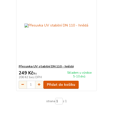
Přesuvka UV stabilní DN 110 - hnědá
249 Kč
Skladem u výrobce
/
ks
5-10 dnů
206 Kč
bez DPH
Přidat do košíku
strana
z 1