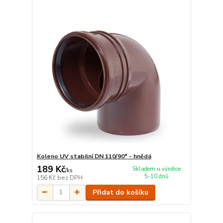
Koleno UV stabilní DN 110/90° - hnědá
189 Kč
Skladem u výrobce
/
ks
5-10 dnů
156 Kč
bez DPH
Přidat do košíku