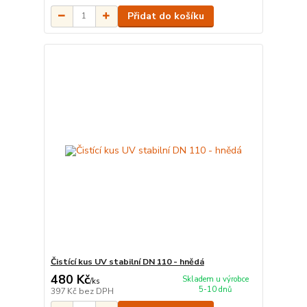
Přidat do košíku
Čistící kus UV stabilní DN 110 - hnědá
480 Kč
Skladem u výrobce
/
ks
5-10 dnů
397 Kč
bez DPH