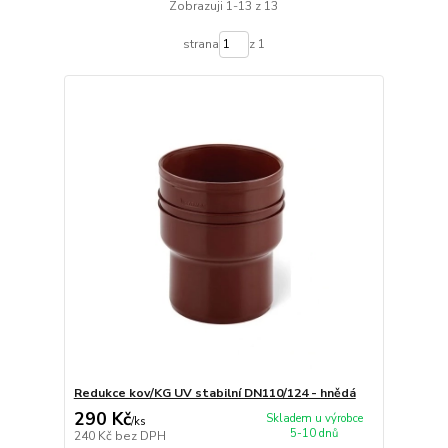
Zobrazuji 1-13 z 13
strana
z 1
Redukce kov/KG UV stabilní DN110/124 - hnědá
290 Kč
Skladem u výrobce
/
ks
5-10 dnů
240 Kč
bez DPH