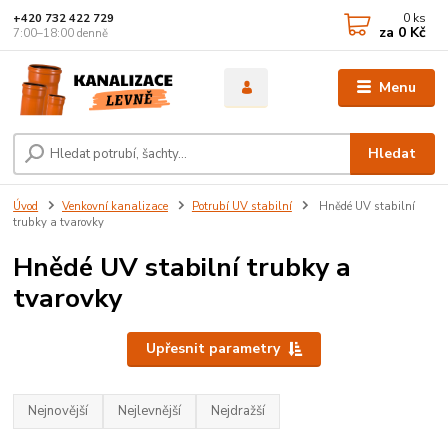
0
ks
+420 732 422 729
za
0 Kč
7:00–18:00 denně
Menu
Hledat
Úvod
Venkovní kanalizace
Potrubí UV stabilní
Hnědé UV stabilní
trubky a tvarovky
Hnědé UV stabilní trubky a
tvarovky
Upřesnit parametry
Nejnovější
Nejlevnější
Nejdražší