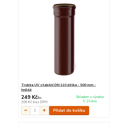
Trubka UV stabilní DN 110 délka - 500 mm -
hnědá
249 Kč
Skladem u výrobce
/
ks
5-10 dnů
206 Kč
bez DPH
Přidat do košíku