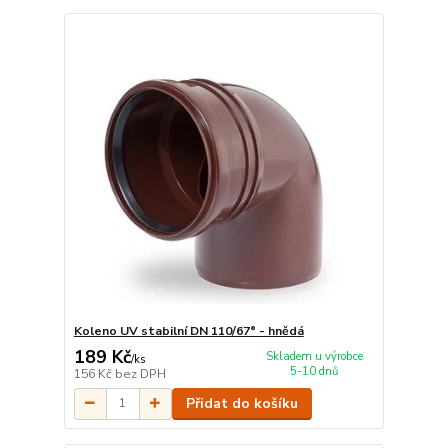
Koleno UV stabilní DN 110/67° - hnědá
189 Kč
Skladem u výrobce
/
ks
5-10 dnů
156 Kč
bez DPH
Přidat do košíku