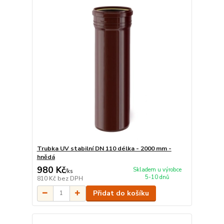
Trubka UV stabilní DN 110 délka - 2000 mm -
hnědá
980 Kč
Skladem u výrobce
/
ks
5-10 dnů
810 Kč
bez DPH
Přidat do košíku