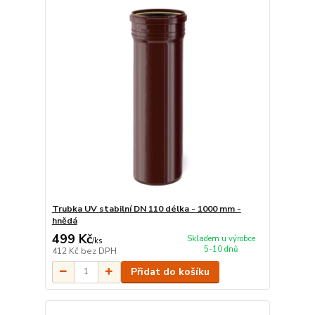
Trubka UV stabilní DN 110 délka - 1000 mm -
hnědá
499 Kč
Skladem u výrobce
/
ks
5-10 dnů
412 Kč
bez DPH
Přidat do košíku