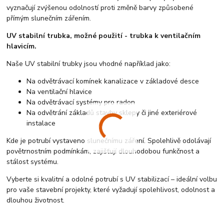
vyznačují zvýšenou odolností proti změně barvy způsobené
přímým slunečním zářením.
UV stabilní trubka, možné použití - trubka k ventilačním
hlavicím.
Naše UV stabilní trubky jsou vhodné například jako:
Na odvětrávací komínek kanalizace v základové desce
Na ventilační hlavice
Na odvětrávací systémy pro radon
Na odvětrání základů stavby sklepy či jiné exteriérové
instalace
Kde je potrubí vystaveno slunečnímu záření. Spolehlivě odolávají
povětrnostním podmínkám, zajišťují dlouhodobou funkčnost a
stálost systému.
Vyberte si kvalitní a odolné potrubí s UV stabilizací – ideální volbu
pro vaše stavební projekty, které vyžadují spolehlivost, odolnost a
dlouhou životnost.