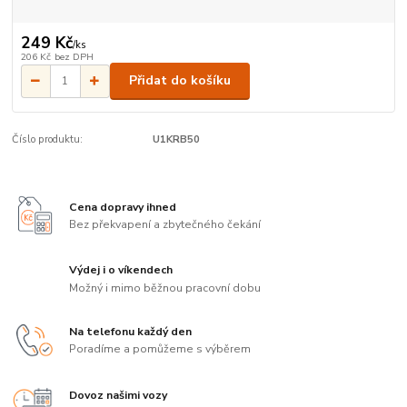
249 Kč
/
ks
206 Kč
bez DPH
Přidat do košíku
Číslo produktu:
U1KRB50
Cena dopravy ihned
Bez překvapení a zbytečného čekání
Výdej i o víkendech
Možný i mimo běžnou pracovní dobu
Na telefonu každý den
Poradíme a pomůžeme s výběrem
Dovoz našimi vozy