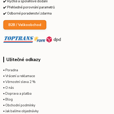
✔️ Rychlé a spolehlivé dodání
✔️ Přehledné porovnání parametrů
✔️ Odborné poradenství zdarma
B2B / Velkoobchod
Užitečné odkazy
▪
Poradna
▪
Vrácení a reklamace
▪
Věrnostní sleva 2 %
▪
O nás
▪
Doprava a platba
▪
Blog
▪
Obchodní podmínky
▪
Jak balíme objednávky