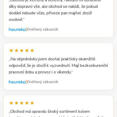
„Obchod je vstřícný a ochotný. Nebylo mi doručeno
díky dopravci vše, ale obchod se nabídl, že pokud
dodání nebude včas, přiveze pan majitel zboží
osobně.“
Ověřený zákazník
★★★★★
„Na objednávku jsem dostal prakticky okamžitě
odpověď, že je zboží k vyzvednutí. Mají bezkonkurenční
pracovní dobu a provoz i o víkendu.“
Ověřený zákazník
★★★★★
„Obchod má opravdu široký sortiment kolem