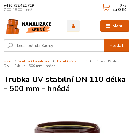
0
ks
+420 732 422 729
za
0 Kč
7:00–18:00 denně
Menu
Hledat
Úvod
Venkovní kanalizace
Potrubí UV stabilní
Trubka UV stabilní
DN 110 délka - 500 mm - hnědá
Trubka UV stabilní DN 110 délka
- 500 mm - hnědá