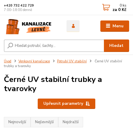
0
ks
+420 732 422 729
za
0 Kč
7:00–18:00 denně
Menu
Hledat
Úvod
Venkovní kanalizace
Potrubí UV stabilní
Černé UV stabilní
trubky a tvarovky
Černé UV stabilní trubky a
tvarovky
Upřesnit parametry
Nejnovější
Nejlevnější
Nejdražší