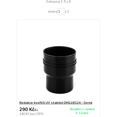
Zobrazuji 1-5 z 5
strana
z 1
Redukce kov/KG UV stabilní DN110/124 - černá
290 Kč
Skladem u výrobce
/
ks
5-10 dnů
240 Kč
bez DPH