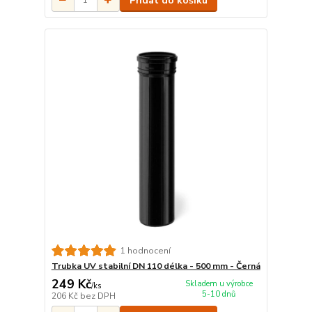
Přidat do košíku
1 hodnocení
Trubka UV stabilní DN 110 délka - 500 mm - Černá
249 Kč
Skladem u výrobce
/
ks
5-10 dnů
206 Kč
bez DPH