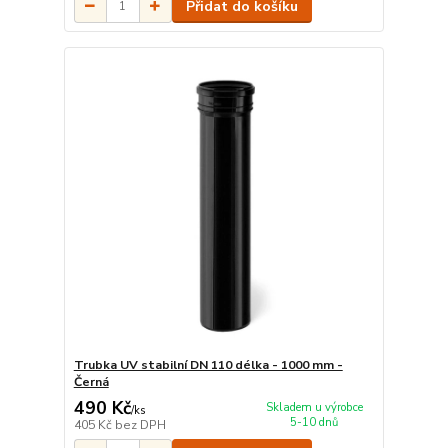
Přidat do košíku
Trubka UV stabilní DN 110 délka - 1000 mm -
Černá
490 Kč
Skladem u výrobce
/
ks
5-10 dnů
405 Kč
bez DPH