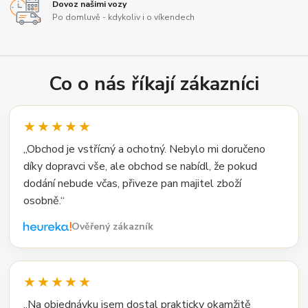
Dovoz našimi vozy
Po domluvě - kdykoliv i o víkendech
Co o nás říkají zákazníci
★★★★★
„Obchod je vstřícný a ochotný. Nebylo mi doručeno
díky dopravci vše, ale obchod se nabídl, že pokud
dodání nebude včas, přiveze pan majitel zboží
osobně.“
Ověřený zákazník
★★★★★
„Na objednávku jsem dostal prakticky okamžitě