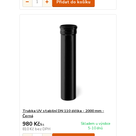
Přidat do košíku
Trubka UV stabilní DN 110 délka - 2000 mm -
Černá
980 Kč
Skladem u výrobce
/
ks
5-10 dnů
810 Kč
bez DPH