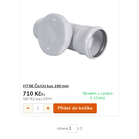
HTRE Čistící kus 160 mm
710 Kč
Skladem u výrobce
/
ks
5-10 dnů
587 Kč
bez DPH
Přidat do košíku
strana
z 1