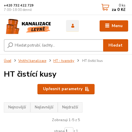
0
ks
+420 732 422 729
za
0 Kč
7:00–18:00 denně
Menu
Hledat
Úvod
Vnitřní kanalizace
HT - tvarovky
HT čistící kus
HT čistící kusy
Upřesnit parametry
Nejnovější
Nejlevnější
Nejdražší
Zobrazuji 1-5 z 5
strana
z 1