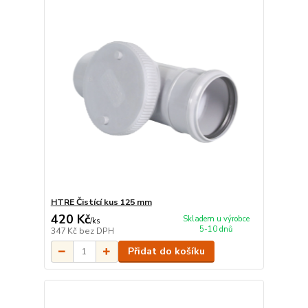
HTRE Čistící kus 125 mm
420 Kč
Skladem u výrobce
/
ks
5-10 dnů
347 Kč
bez DPH
Přidat do košíku