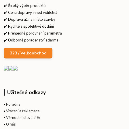
✔️ Široký výběr produktů
✔️ Cena dopravy ihned viditelná
✔️ Doprava až na místo stavby
✔️ Rychlé a spolehlivé dodání
✔️ Přehledné porovnání parametrů
✔️ Odborné poradenství zdarma
B2B / Velkoobchod
Užitečné odkazy
▪
Poradna
▪
Vrácení a reklamace
▪
Věrnostní sleva 2 %
▪
O nás