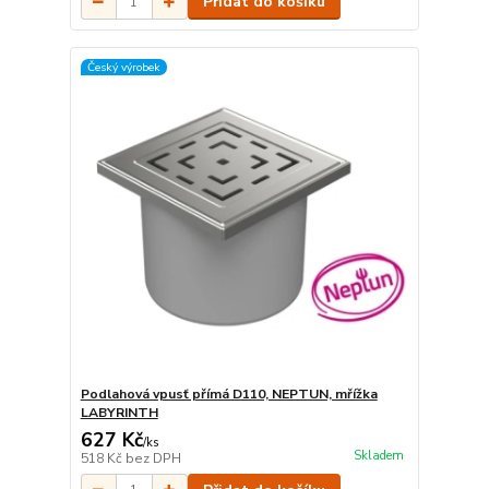
Přidat do košíku
Český výrobek
Podlahová vpusť přímá D110, NEPTUN, mřížka
LABYRINTH
627 Kč
/
ks
Skladem
518 Kč
bez DPH