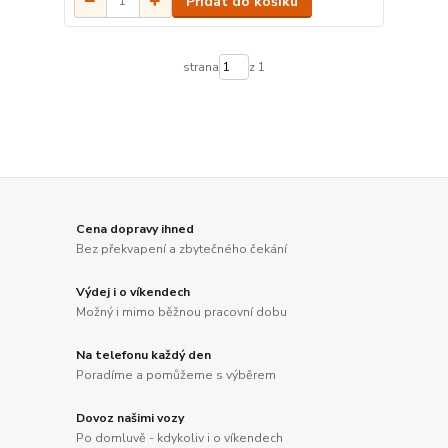
Přidat do košíku
strana
z 1
Cena dopravy ihned
Bez překvapení a zbytečného čekání
Výdej i o víkendech
Možný i mimo běžnou pracovní dobu
Na telefonu každý den
Poradíme a pomůžeme s výběrem
Dovoz našimi vozy
Po domluvě - kdykoliv i o víkendech