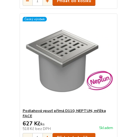
Přidat do košíku
Český výrobek
Podlahová vpusť přímá D110, NEPTUN, mřížka
FACE
627 Kč
/
ks
Skladem
518 Kč
bez DPH