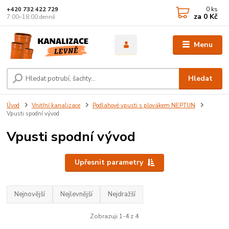
0
ks
+420 732 422 729
za
0 Kč
7:00–18:00 denně
Menu
Hledat
Úvod
Vnitřní kanalizace
Podlahové vpusti s plovákem NEPTUN
Vpusti spodní vývod
Vpusti spodní vývod
Upřesnit parametry
Nejnovější
Nejlevnější
Nejdražší
Zobrazuji 1-4 z 4