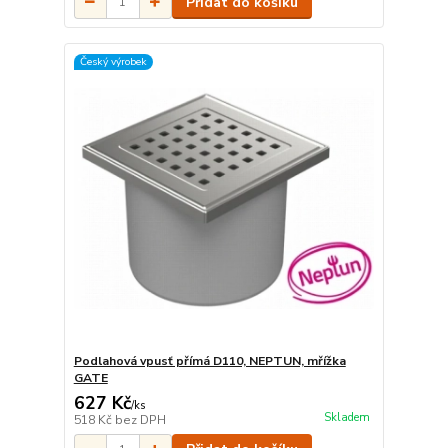
Přidat do košíku
Český výrobek
Podlahová vpusť přímá D110, NEPTUN, mřížka
GATE
627 Kč
/
ks
Skladem
518 Kč
bez DPH