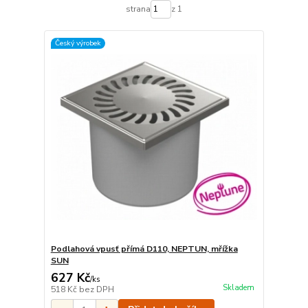
strana
z 1
Český výrobek
Podlahová vpusť přímá D110, NEPTUN, mřížka
SUN
627 Kč
/
ks
Skladem
518 Kč
bez DPH