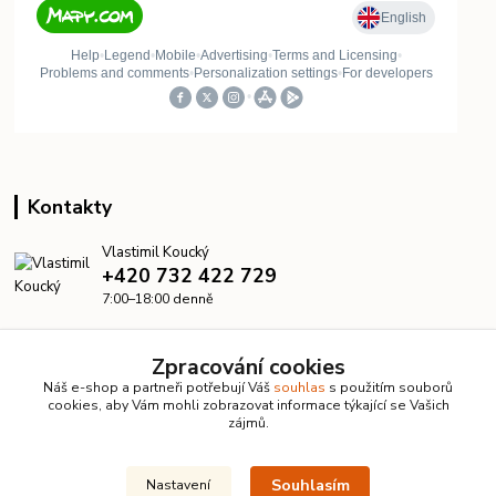
Kontakty
Vlastimil Koucký
+420 732 422 729
7:00–18:00 denně
info@kanalizacelevne.cz
Zpracování cookies
Náš e-shop a partneři potřebují Váš
souhlas
s použitím souborů
cookies, aby Vám mohli zobrazovat informace týkající se Vašich
zájmů.
Souhlasím
Nastavení
© 2026 KanalizaceLevne.cz · Všechna práva vyhrazena ·
Dvorakweb.cz
–