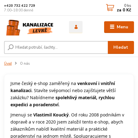
0
ks
+420 732 422 729
za
0 Kč
7:00–18:00 denně
Menu
Hledat
Úvod
O nás
Jsme český e-shop zaměřený na
venkovní i vnitřní
kanalizaci
. Stavíte svépomocí nebo zajišťujete větší
zakázku? Nabídneme
spolehlivý materiál, rychlou
expedici a poradenství
.
Jmenuji se
Vlastimil Koucký
. Od roku 2008 podnikám v
dopravě a v roce 2020 jsem založil tento e-shop, abych
zákazníkům nabídl kvalitní materiál a praktické
poradenství na jednom místě. Spolupracujeme s