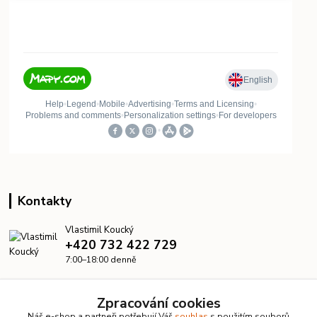
Kontakty
Vlastimil Koucký
+420 732 422 729
7:00–18:00 denně
info@kanalizacelevne.cz
Zpracování cookies
Náš e-shop a partneři potřebují Váš
souhlas
s použitím souborů