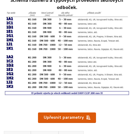
Schéma rozměrů a typových provedení sedlových
odboček.
Upřesnit parametry