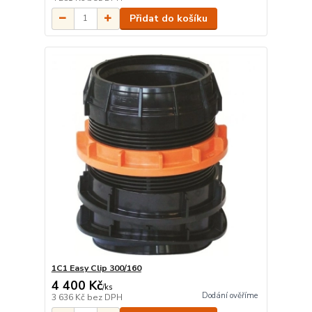
Přidat do košíku
1C1 Easy Clip 300/160
4 400 Kč
/
ks
Dodání ověříme
3 636 Kč
bez DPH