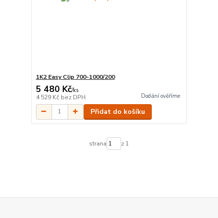
1K2 Easy Clip 700-1000/200
5 480 Kč
/
ks
Dodání ověříme
4 529 Kč
bez DPH
Přidat do košíku
strana
z 1