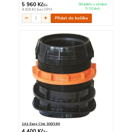
5 960 Kč
Skladem u výrobce
/
ks
5-10 dnů
4 926 Kč
bez DPH
Přidat do košíku
1A1 Easy Clip 300/160
4 400 Kč
/
ks