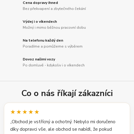
Cena dopravy ihned
Bez překvapení a zbytečného čekání
Výdej i o víkendech
Možný i mimo běžnou pracovní dobu
Na telefonu každý den
Poradíme a pomůžeme s výběrem
Dovoz našimi vozy
Po domluvě - kdykoliv i o víkendech
Co o nás říkají zákazníci
★★★★★
„Obchod je vstřícný a ochotný. Nebylo mi doručeno
díky dopravci vše, ale obchod se nabídl, že pokud