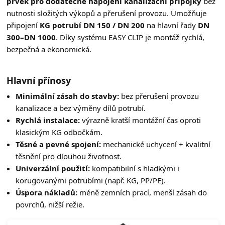
prvek pro dodatečné napojení kanalizační přípojky
bez
nutnosti složitých výkopů a přerušení provozu. Umožňuje
připojení
KG potrubí DN 150 / DN 200
na hlavní řady
DN
300–DN 1000
. Díky systému EASY CLIP je montáž rychlá,
bezpečná a ekonomická.
Hlavní přínosy
Minimální zásah do stavby:
bez přerušení provozu
kanalizace a bez výměny dílů potrubí.
Rychlá instalace:
výrazně kratší montážní čas oproti
klasickým KG odbočkám.
Těsné a pevné spojení:
mechanické uchycení + kvalitní
těsnění pro dlouhou životnost.
Univerzální použití:
kompatibilní s hladkými i
korugovanými potrubími (např. KG, PP/PE).
Úspora nákladů:
méně zemních prací, menší zásah do
povrchů, nižší režie.