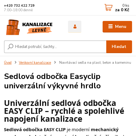
0
ks
+420 732 422 729
za
0 Kč
7:00–18:00 denně
Menu
Hledat
Úvod
Venkovní kanalizace
Navrtávací sedla na plast, beton a kameninu
Sedlová odbočka Easyclip
univerzální výkyvné hrdlo
Univerzální sedlová odbočka
EASY CLIP – rychlé a spolehlivé
napojení kanalizace
Sedlová odbočka EASY CLIP
je moderní
mechanický