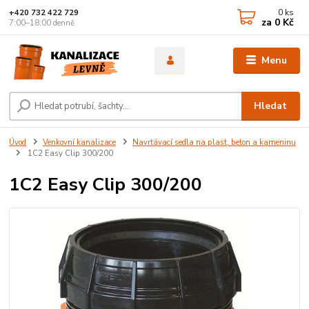
0
ks
+420 732 422 729
za
0 Kč
7:00–18:00 denně
Menu
Hledat
Úvod
Venkovní kanalizace
Navrtávací sedla na plast, beton a kameninu
1C2 Easy Clip 300/200
1C2 Easy Clip 300/200