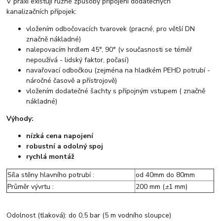
V praxi existují různé způsoby připojení dodatečných
kanalizačních přípojek:
vložením odbočovacích tvarovek (pracné, pro větší DN
značně nákladné)
nalepovacím hrdlem 45°, 90° (v současnosti se téměř
nepoužívá - lidský faktor, počasí)
navařovací odbočkou (zejména na hladkém PEHD potrubí -
náročné časově a přístrojově)
vložením dodatečné šachty s přípojným vstupem ( značně
nákladné)
Výhody:
nízká cena napojení
robustní a odolný spoj
rychlá montáž
Síla stěny hlavního potrubí :
od 40mm do 80mm
Průměr vývrtu :
200 mm (
±
1 mm)
Odolnost (tlaková): do 0,5 bar (5 m vodního sloupce)