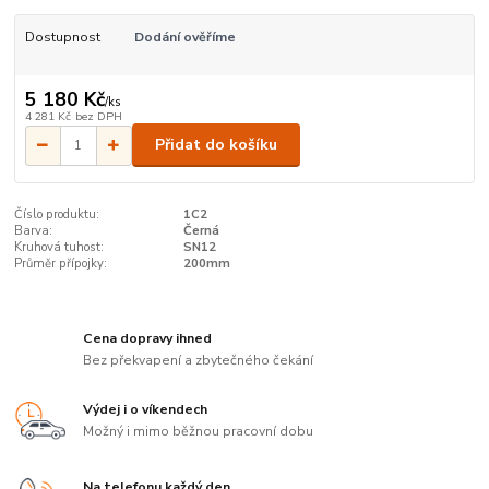
Dostupnost
Dodání ověříme
5 180 Kč
/
ks
4 281 Kč
bez DPH
Přidat do košíku
Číslo produktu:
1C2
Barva:
Černá
Kruhová tuhost:
SN12
Průměr přípojky:
200mm
Cena dopravy ihned
Bez překvapení a zbytečného čekání
Výdej i o víkendech
Možný i mimo běžnou pracovní dobu
Na telefonu každý den