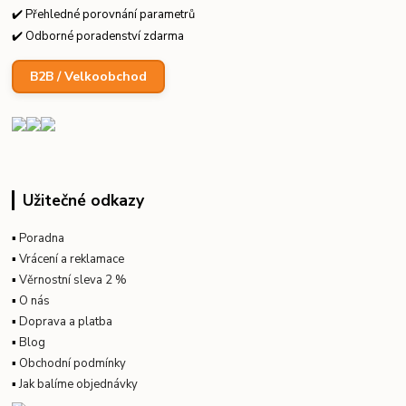
✔️ Přehledné porovnání parametrů
✔️ Odborné poradenství zdarma
B2B / Velkoobchod
Užitečné odkazy
▪
Poradna
▪
Vrácení a reklamace
▪
Věrnostní sleva 2 %
▪
O nás
▪
Doprava a platba
▪
Blog
▪
Obchodní podmínky
▪
Jak balíme objednávky