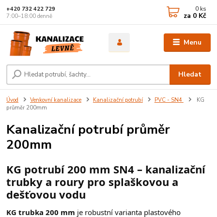
0
ks
+420 732 422 729
za
0 Kč
7:00–18:00 denně
Menu
Hledat
Úvod
Venkovní kanalizace
Kanalizační potrubí
PVC - SN4
KG
průměr 200mm
Kanalizační potrubí průměr
200mm
KG potrubí 200 mm SN4 – kanalizační
trubky a roury pro splaškovou a
dešťovou vodu
KG trubka 200 mm
je robustní varianta plastového