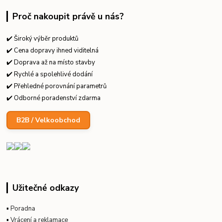
Proč nakoupit právě u nás?
✔️ Široký výběr produktů
✔️ Cena dopravy ihned viditelná
✔️ Doprava až na místo stavby
✔️ Rychlé a spolehlivé dodání
✔️ Přehledné porovnání parametrů
✔️ Odborné poradenství zdarma
B2B / Velkoobchod
Užitečné odkazy
▪
Poradna
▪
Vrácení a reklamace