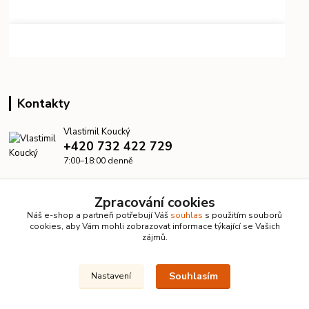
Kontakty
Vlastimil Koucký
+420 732 422 729
7:00–18:00 denně
info@kanalizacelevne.cz
Zpracování cookies
Náš e-shop a partneři potřebují Váš
souhlas
s použitím souborů
cookies, aby Vám mohli zobrazovat informace týkající se Vašich
zájmů.
Souhlasím
Nastavení
© 2026 KanalizaceLevne.cz · Všechna práva vyhrazena ·
Dvorakweb.cz
–
přehledné e-shopy