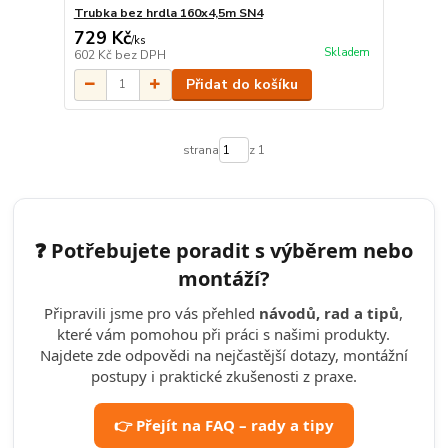
Trubka bez hrdla 160x4,5m SN4
729 Kč
/
ks
Skladem
602 Kč
bez DPH
Přidat do košíku
strana
z 1
❓ Potřebujete poradit s výběrem nebo
montáží?
Připravili jsme pro vás přehled
návodů, rad a tipů
,
které vám pomohou při práci s našimi produkty.
Najdete zde odpovědi na nejčastější dotazy, montážní
postupy i praktické zkušenosti z praxe.
👉 Přejít na FAQ – rady a tipy