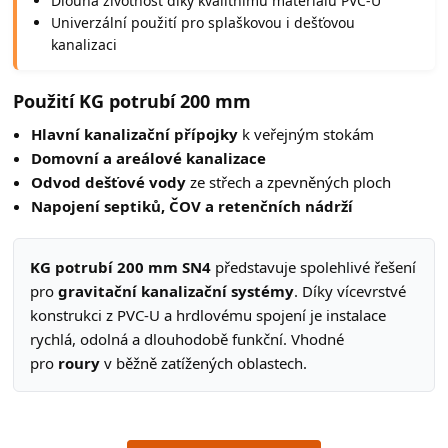
Dlouhá životnost díky kvalitnímu materiálu PVC-U
Univerzální použití pro splaškovou i dešťovou
kanalizaci
Použití KG potrubí 200 mm
Hlavní kanalizační přípojky
k veřejným stokám
Domovní a areálové kanalizace
Odvod dešťové vody
ze střech a zpevněných ploch
Napojení septiků, ČOV a retenčních nádrží
KG potrubí 200 mm SN4
představuje spolehlivé řešení
pro
gravitační kanalizační systémy
. Díky vícevrstvé
konstrukci z PVC-U a hrdlovému spojení je instalace
rychlá, odolná a dlouhodobě funkční. Vhodné
pro
roury
v běžně zatížených oblastech.