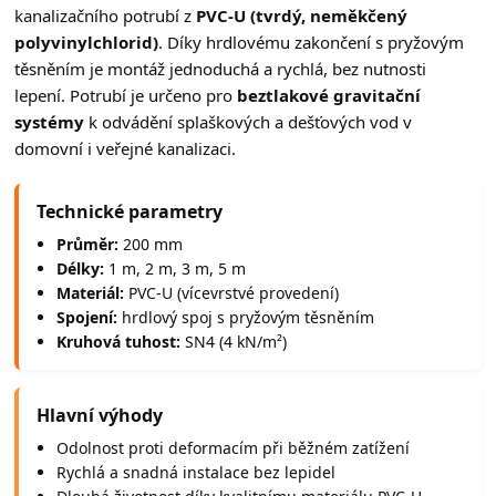
kanalizačního potrubí z
PVC-U (tvrdý, neměkčený
polyvinylchlorid)
. Díky hrdlovému zakončení s pryžovým
těsněním je montáž jednoduchá a rychlá, bez nutnosti
lepení. Potrubí je určeno pro
beztlakové gravitační
systémy
k odvádění splaškových a dešťových vod v
domovní i veřejné kanalizaci.
Technické parametry
Průměr:
200 mm
Délky:
1 m, 2 m, 3 m, 5 m
Materiál:
PVC-U (vícevrstvé provedení)
Spojení:
hrdlový spoj s pryžovým těsněním
Kruhová tuhost:
SN4 (4 kN/m²)
Hlavní výhody
Odolnost proti deformacím při běžném zatížení
Rychlá a snadná instalace bez lepidel