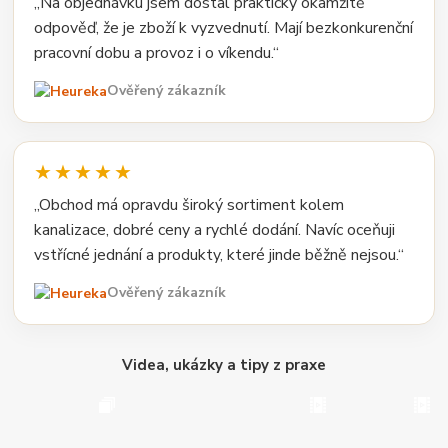
„Na objednávku jsem dostal prakticky okamžitě
odpověď, že je zboží k vyzvednutí. Mají bezkonkurenční
pracovní dobu a provoz i o víkendu.“
Ověřený zákazník
★★★★★
„Obchod má opravdu široký sortiment kolem
kanalizace, dobré ceny a rychlé dodání. Navíc oceňuji
vstřícné jednání a produkty, které jinde běžně nejsou.“
Ověřený zákazník
Videa, ukázky a tipy z praxe