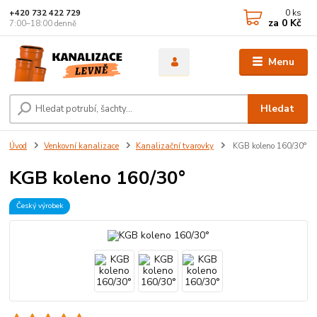
0
ks
+420 732 422 729
za
0 Kč
7:00–18:00 denně
Menu
Hledat
Úvod
Venkovní kanalizace
Kanalizační tvarovky
KGB koleno 160/30°
KGB koleno 160/30°
Český výrobek