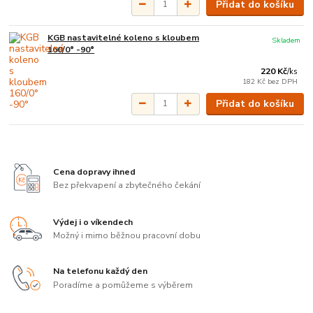
Přidat do košíku
KGB nastavitelné koleno s kloubem
Skladem
160/0° -90°
220 Kč
/
ks
182 Kč
bez DPH
Přidat do košíku
Cena dopravy ihned
Bez překvapení a zbytečného čekání
Výdej i o víkendech
Možný i mimo běžnou pracovní dobu
Na telefonu každý den
Poradíme a pomůžeme s výběrem