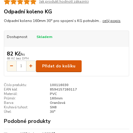
Jak produkt hodnotí zákazníci
Odpadní koleno KG
Odpadní koleno 160mm 30° pro spojení s KG potrubím...
celý popis
Dostupnost
Skladem
82 Kč
/
ks
68 Kč
bez DPH
Přidat do košíku
Číslo produktu:
100116030
EAN kód:
8594157260117
Materiál:
PVC
Průměr:
160mm
Barva:
Oranžová
Kruhová tuhost:
SN8
Úhel:
30°
Podobné produkty