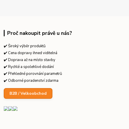
Proč nakoupit právě u nás?
✔️ Široký výběr produktů
✔️ Cena dopravy ihned viditelná
✔️ Doprava až na místo stavby
✔️ Rychlé a spolehlivé dodání
✔️ Přehledné porovnání parametrů
✔️ Odborné poradenství zdarma
B2B / Velkoobchod