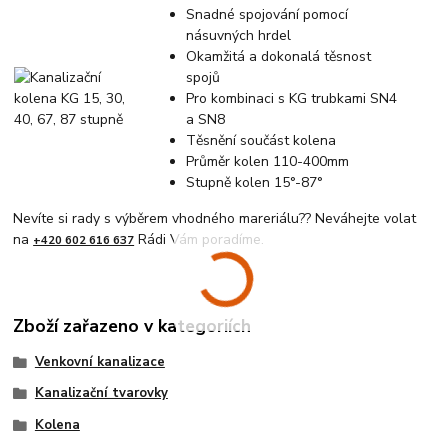
Snadné spojování pomocí
násuvných hrdel
Okamžitá a dokonalá těsnost
spojů
Pro kombinaci s KG trubkami SN4
a SN8
Těsnění součást kolena
Průměr kolen 110-400mm
Stupně kolen 15°-87°
Nevíte si rady s výběrem vhodného mareriálu?? Neváhejte volat
na
Rádi Vám poradíme.
+420 602 616 637
Zboží zařazeno v kategoriích
Venkovní kanalizace
Kanalizační tvarovky
Kolena