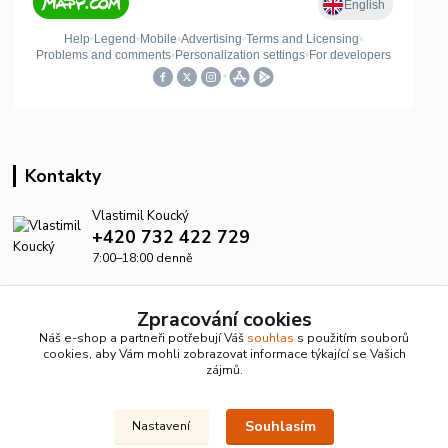
Kontakty
Vlastimil Koucký
+420 732 422 729
7:00–18:00 denně
info@kanalizacelevne.cz
Zpracování cookies
Náš e-shop a partneři potřebují Váš
souhlas
s použitím souborů
cookies, aby Vám mohli zobrazovat informace týkající se Vašich
zájmů.
Souhlasím
Nastavení
© 2026 KanalizaceLevne.cz · Všechna práva vyhrazena ·
Dvorakweb.cz
–