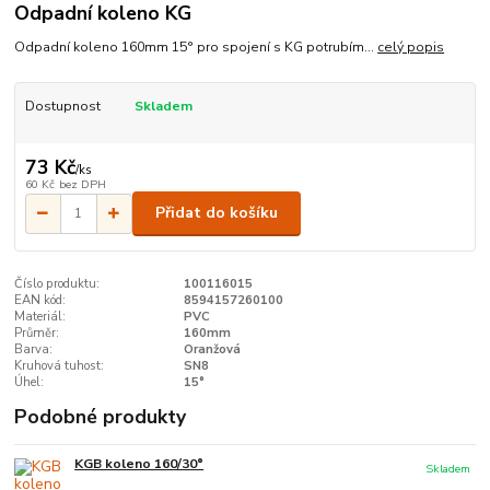
Odpadní koleno KG
Odpadní koleno 160mm 15° pro spojení s KG potrubím...
celý popis
Dostupnost
Skladem
73 Kč
/
ks
60 Kč
bez DPH
Přidat do košíku
Číslo produktu:
100116015
EAN kód:
8594157260100
Materiál:
PVC
Průměr:
160mm
Barva:
Oranžová
Kruhová tuhost:
SN8
Úhel:
15°
Podobné produkty
KGB koleno 160/30°
Skladem