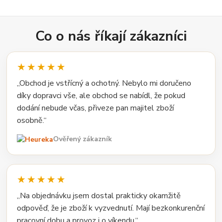
Co o nás říkají zákazníci
★★★★★
„Obchod je vstřícný a ochotný. Nebylo mi doručeno
díky dopravci vše, ale obchod se nabídl, že pokud
dodání nebude včas, přiveze pan majitel zboží
osobně.“
Ověřený zákazník
★★★★★
„Na objednávku jsem dostal prakticky okamžitě
odpověď, že je zboží k vyzvednutí. Mají bezkonkurenční
pracovní dobu a provoz i o víkendu.“