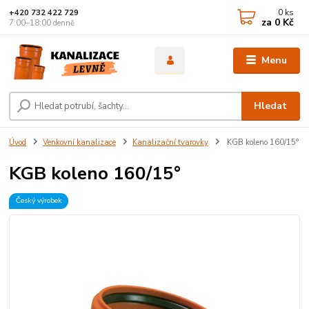
0
ks
+420 732 422 729
za
0 Kč
7:00–18:00 denně
Menu
Hledat
Úvod
Venkovní kanalizace
Kanalizační tvarovky
KGB koleno 160/15°
KGB koleno 160/15°
Český výrobek