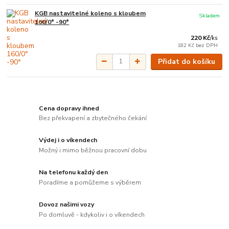
KGB nastavitelné koleno s kloubem
Skladem
160/0° -90°
220 Kč
/
ks
182 Kč
bez DPH
Přidat do košíku
Cena dopravy ihned
Bez překvapení a zbytečného čekání
Výdej i o víkendech
Možný i mimo běžnou pracovní dobu
Na telefonu každý den
Poradíme a pomůžeme s výběrem
Dovoz našimi vozy
Po domluvě - kdykoliv i o víkendech