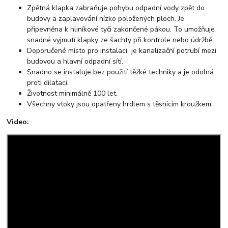
Zpětná klapka zabraňuje pohybu odpadní vody zpět do
budovy a zaplavování nízko položených ploch. Je
připevněna k hliníkové tyči zakončené pákou. To umožňuje
snadné vyjmutí klapky ze šachty při kontrole nebo údržbě.
Doporučené místo pro instalaci je kanalizační potrubí mezi
budovou a hlavní odpadní sítí.
Snadno se instaluje bez použití těžké techniky a je odolná
proti dilataci.
Životnost minimálně 100 let.
Všechny vtoky jsou opatřeny hrdlem s těsnícím kroužkem.
Video: