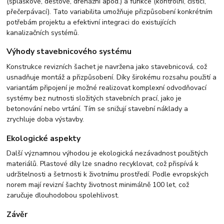
(splaškové, dešťové, drenážní apod.) a funkce (kontrolní, čisticí,
přečerpávací). Tato variabilita umožňuje přizpůsobení konkrétním
potřebám projektu a efektivní integraci do existujících
kanalizačních systémů.
Výhody stavebnicového systému
Konstrukce revizních šachet je navržena jako stavebnicová, což
usnadňuje montáž a přizpůsobení. Díky širokému rozsahu použití a
variantám připojení je možné realizovat komplexní odvodňovací
systémy bez nutnosti složitých stavebních prací, jako je
betonování nebo vrtání. Tím se snižují stavební náklady a
zrychluje doba výstavby.
Ekologické aspekty
Další významnou výhodou je ekologická nezávadnost použitých
materiálů. Plastové díly lze snadno recyklovat, což přispívá k
udržitelnosti a šetrnosti k životnímu prostředí. Podle evropských
norem mají revizní šachty životnost minimálně 100 let, což
zaručuje dlouhodobou spolehlivost.
Závěr