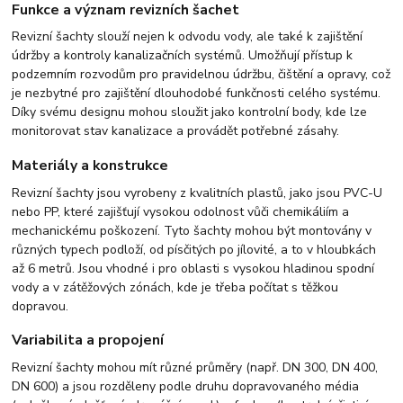
Funkce a význam revizních šachet
Revizní šachty slouží nejen k odvodu vody, ale také k zajištění
údržby a kontroly kanalizačních systémů. Umožňují přístup k
podzemním rozvodům pro pravidelnou údržbu, čištění a opravy, což
je nezbytné pro zajištění dlouhodobé funkčnosti celého systému.
Díky svému designu mohou sloužit jako kontrolní body, kde lze
monitorovat stav kanalizace a provádět potřebné zásahy.
Materiály a konstrukce
Revizní šachty jsou vyrobeny z kvalitních plastů, jako jsou PVC-U
nebo PP, které zajišťují vysokou odolnost vůči chemikáliím a
mechanickému poškození. Tyto šachty mohou být montovány v
různých typech podloží, od písčitých po jílovité, a to v hloubkách
až 6 metrů. Jsou vhodné i pro oblasti s vysokou hladinou spodní
vody a v zátěžových zónách, kde je třeba počítat s těžkou
dopravou.
Variabilita a propojení
Revizní šachty mohou mít různé průměry (např. DN 300, DN 400,
DN 600) a jsou rozděleny podle druhu dopravovaného média