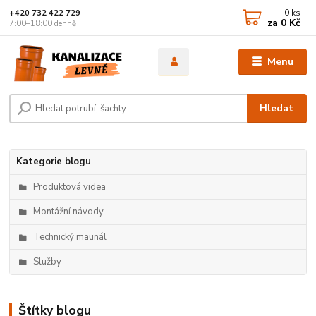
0
ks
+420 732 422 729
za
0 Kč
7:00–18:00 denně
Menu
Hledat
Kategorie blogu
Produktová videa
Montážní návody
Technický maunál
Služby
Štítky blogu