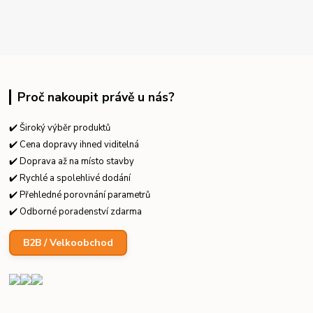
Proč nakoupit právě u nás?
✔️ Široký výběr produktů
✔️ Cena dopravy ihned viditelná
✔️ Doprava až na místo stavby
✔️ Rychlé a spolehlivé dodání
✔️ Přehledné porovnání parametrů
✔️ Odborné poradenství zdarma
B2B / Velkoobchod