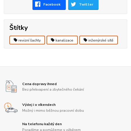
Facebook
Twitter
Štítky
revizní šachty
kanalizace
inženýrské sítě
Cena dopravy ihned
Bez překvapení a zbytečného čekání
Výdej i o víkendech
Možný i mimo běžnou pracovní dobu
Na telefonu každý den
Poradíme a pomůžeme s výběrem