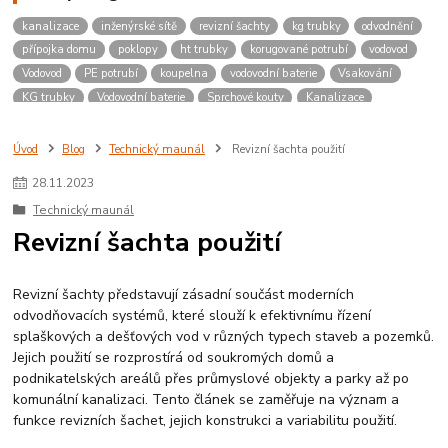
kanalizace
inženýrské sítě
revizní šachty
kg trubky
odvodnění
přípojka domu
poklopy
ht trubky
korugované potrubí
vodovod
Vodovod
PE potrubí
koupelna
vodovodní baterie
Vsakování
KG trubky
Vodovodní baterie
Sprchové kouty
Kanalizace
Poklopy
Revizní šachty
Úvod
Blog
Technický maunál
Revizní šachta použití
28
.
11
.
2023
Technický maunál
Revizní šachta použití
Revizní šachty představují zásadní součást moderních
odvodňovacích systémů, které slouží k efektivnímu řízení
splaškových a dešťových vod v různých typech staveb a pozemků.
Jejich použití se rozprostírá od soukromých domů a
podnikatelských areálů přes průmyslové objekty a parky až po
komunální kanalizaci. Tento článek se zaměřuje na význam a
funkce revizních šachet, jejich konstrukci a variabilitu použití.