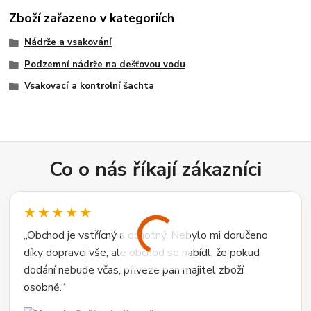
Zboží zařazeno v kategoriích
Nádrže a vsakování
Podzemní nádrže na dešťovou vodu
Vsakovací a kontrolní šachta
Co o nás říkají zákazníci
★★★★★
„Obchod je vstřícný a ochotný. Nebylo mi doručeno
díky dopravci vše, ale obchod se nabídl, že pokud
dodání nebude včas, přiveze pan majitel zboží
osobně.“