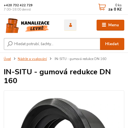
0
ks
+420 732 422 729
za
0 Kč
7:00–18:00 denně
Menu
Hledat
Úvod
Nádrže a vsakování
IN-SITU - gumová redukce DN 160
IN-SITU - gumová redukce DN
160