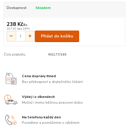
Dostupnost
Skladem
238 Kč
/
ks
197 Kč
bez DPH
Přidat do košíku
Číslo produktu:
RG177/160
Cena dopravy ihned
Bez překvapení a zbytečného čekání
Výdej i o víkendech
Možný i mimo běžnou pracovní dobu
Na telefonu každý den
Poradíme a pomůžeme s výběrem