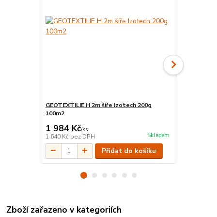
GEOTEXTILIE H 2m šíře Izotech 200g
Ponorné dre
100m2
výtlak 32 m
1 984 Kč
2 990 Kč
/
ks
Skladem
1 640 Kč
bez DPH
2 471 Kč
bez
Přidat do košíku
Zboží zařazeno v kategoriích