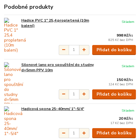
Podobné produkty
Hadice PVC 1" 25,4 propletená (10m
Skladem
balení)
998 Kč
/
ks
825 Kč
bez DPH
Přidat do košíku
Silonové lano pro spouštění do studny
Skladem
d=5mm PPV 10m
150 Kč
/
ks
124 Kč
bez DPH
Přidat do košíku
Hadicová spona 25-40mm/ 1"-5/4"
Skladem
20 Kč
/
ks
17 Kč
bez DPH
Přidat do košíku