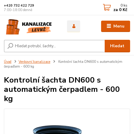
0
ks
+420 732 422 729
za
0 Kč
7:00–18:00 denně
Menu
Hledat
Úvod
Venkovní kanalizace
Kontrolní šachta DN600 s automatickým
čerpadlem - 600 kg
Kontrolní šachta DN600 s
automatickým čerpadlem - 600
kg