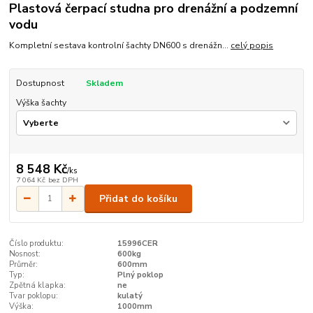
Plastová čerpací studna pro drenážní a podzemní
vodu
Kompletní sestava kontrolní šachty DN600 s drenážn...
celý popis
Dostupnost
Skladem
Výška šachty
8 548 Kč
/
ks
7 064 Kč
bez DPH
Přidat do košíku
Číslo produktu:
15996CER
Nosnost:
600kg
Průměr:
600mm
Typ:
Plný poklop
Zpětná klapka:
ne
Tvar poklopu:
kulatý
Výška:
1000mm