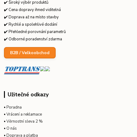
✔️ Široký výběr produktů
✔️ Cena dopravy ihned viditelná
✔️ Doprava až na místo stavby
✔️ Rychlé a spolehlivé dodání
✔️ Přehledné porovnání parametrů
✔️ Odborné poradenství zdarma
B2B / Velkoobchod
Užitečné odkazy
▪
Poradna
▪
Vrácení a reklamace
▪
Věrnostní sleva 2 %
▪
O nás
▪
Doprava a platba