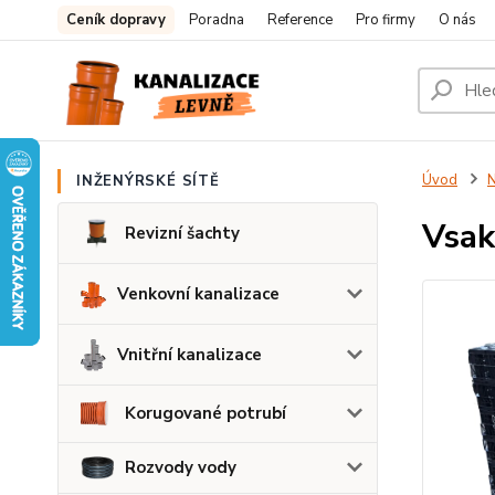
Ceník dopravy
Poradna
Reference
Pro firmy
O nás
Úvod
N
INŽENÝRSKÉ SÍTĚ
Vsak
Revizní šachty
Venkovní kanalizace
Vnitřní kanalizace
Korugované potrubí
Rozvody vody