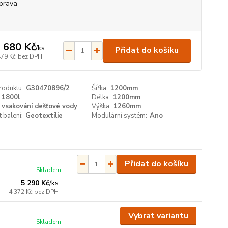
prava
 680 Kč
/
ks
Přidat do košíku
479 Kč
bez DPH
roduktu:
G30470896/2
Šířka:
1200mm
1800l
Délka:
1200mm
vsakování dešťové vody
Výška:
1260mm
 balení:
Geotextílie
Modulární systém:
Ano
Přidat do košíku
Skladem
5 290 Kč
/
ks
4 372 Kč
bez DPH
Vybrat variantu
Skladem