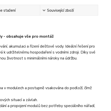
e stažení
Související zboží
dy - obsahuje vše pro montáž
ání, akumulaci a řízení dešťové vody. Ideální řešení pro
 k udržitelnému hospodaření s vodními zdroji. Díky své
hou životnost s minimálními nároky na údržbu.
na v modulech a postupně vsakována do podloží, čímž
vých situací a závlah.
ání a propojení modulů bez potřeby speciálního nářadí,