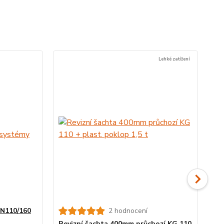
Lehké zatížení
DN110/160
2 hodnocení
Revizní šachta 400mm průchozí KG 110
KG