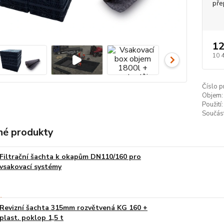
pře
12
10 
Číslo p
Objem:
Použití:
Součást
é produkty
Filtrační šachta k okapům DN110/160 pro
vsakovací systémy
Revizní šachta 315mm rozvětvená KG 160 +
plast. poklop 1,5 t