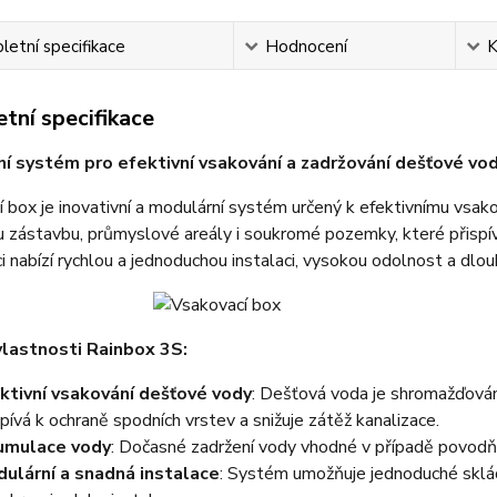
etní specifikace
Hodnocení
K
tní specifikace
í systém pro efektivní vsakování a zadržování dešťové vo
 box je inovativní a modulární systém určený k efektivnímu vsakov
zástavbu, průmyslové areály i soukromé pozemky, které přispívá
i nabízí rychlou a jednoduchou instalaci, vysokou odolnost a dlou
vlastnosti Rainbox 3S:
ktivní vsakování dešťové vody
: Dešťová voda je shromažďová
spívá k ochraně spodních vrstev a snižuje zátěž kanalizace.
umulace vody
: Dočasné zadržení vody vhodné v případě povodňo
ulární a snadná instalace
: Systém umožňuje jednoduché sklád