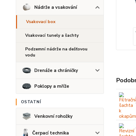
Nádrže a vsakování
Vsakovací box
Vsakovací tunely a šachty
Podzemní nádrže na dešťovou
vodu
Drenáže a chráničky
Podobn
Poklopy a mříže
OSTATNÍ
Venkovní rohožky
Čerpací technika