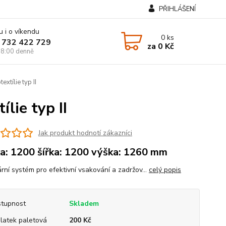
PŘIHLÁŠENÍ
u i o víkendu
0
ks
 732 422 729
za
0 Kč
8:00 denně
xtílie typ II
lie typ II
Jak produkt hodnotí zákazníci
a: 1200 šířka: 1200 výška: 1260 mm
rní systém pro efektivní vsakování a zadržov...
celý popis
tupnost
Skladem
platek paletová
200 Kč