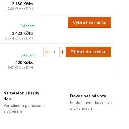
2 130 Kč
/
ks
1 760 Kč
bez DPH
Vybrat variantu
Skladem
1 421 Kč
/
ks
1 174 Kč
bez DPH
Přidat do košíku
Skladem
420 Kč
/
ks
347 Kč
bez DPH
Na telefonu každý
Dovoz našimi vozy
den
Po domluvě - kdykoliv i
Poradíme a pomůžeme
o víkendech
s výběrem