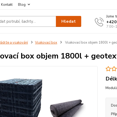
Kontakt
Blog
Jsme t
Hledat
+420
7:00–1
ádrže a vsakování
Vsakovací box
Vsakovací box objem 1800l + geote
ovací box objem 1800l + geotextí
Délk
Modulá
Dos
Pří