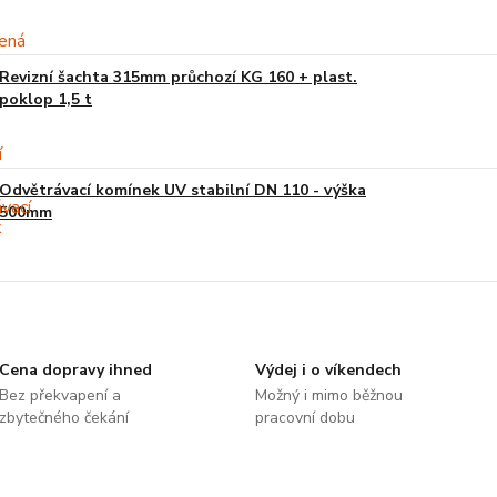
Revizní šachta 315mm průchozí KG 160 + plast.
poklop 1,5 t
Odvětrávací komínek UV stabilní DN 110 - výška
500mm
Cena dopravy ihned
Výdej i o víkendech
Bez překvapení a
Možný i mimo běžnou
zbytečného čekání
pracovní dobu