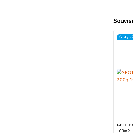
Souvise
Český v
GEOTEXT
100m2