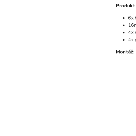
Produkt
6x 
16m
4x 
4x 
Montáž: