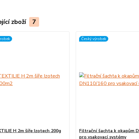
jící zboží
7
ýrobek
Český výrobek
ILIE H 2m šíře Izotech 200g
Filtrační šachta k okapům 
pro vsakovací systémy