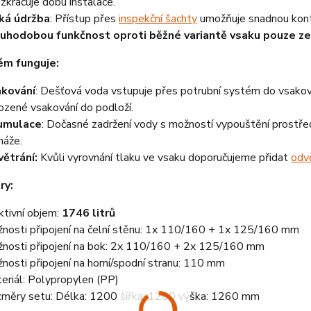
 zkracuje dobu instalace.
ká údržba
: Přístup přes
inspekční šachty
umožňuje snadnou kontr
uhodobou funkčnost oproti běžné variantě vsaku pouze ze 
ém funguje:
kování
: Dešťová voda vstupuje přes potrubní systém do vsakov
rozené vsakování do podloží.
umulace
: Dočasné zadržení vody s možností vypouštění prostře
náže.
ětrání:
Kvůli vyrovnání tlaku ve vsaku doporučujeme přidat
odv
ry:
ktivní objem:
1746 litrů
nosti připojení na čelní stěnu: 1x 110/160 + 1x 125/160 mm
nosti připojení na bok: 2x 110/160 + 2x 125/160 mm
nosti připojení na horní/spodní stranu: 110 mm
eriál: Polypropylen (PP)
měry setu: Délka: 1200 šířka: 1200 výška: 1260 mm