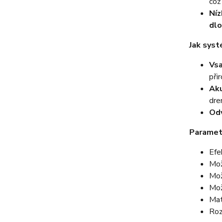
což
Níz
dlo
Jak syst
Vsa
při
Ak
dre
Odv
Paramet
Efe
Mož
Mož
Mož
Mat
Roz