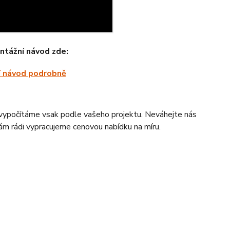
ntážní návod zde:
í návod podrobně
vypočítáme vsak podle vašeho projektu. Neváhejte nás
m rádi vypracujeme cenovou nabídku na míru.