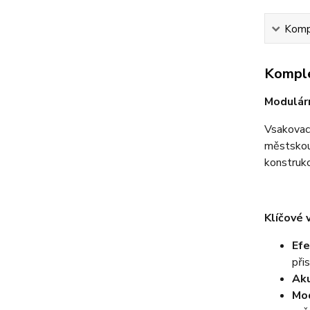
Kompl
Komple
Modulárn
Vsakovací
městskou 
konstrukc
Klíčové 
Efe
při
Ak
Mod