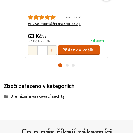
15 hodnocení
HT/KG montážní mazivo 250 g
Drenáž flex
bez spojky
63 Kč
468 Kč
/
ks
/
ks
Skladem
52 Kč
bez DPH
387 Kč
bez 
Přidat do košíku
Zboží zařazeno v kategoriích
Drenážní a vsakovací šachty
Co o nás říkají zákazníci