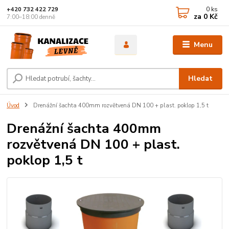
0
ks
+420 732 422 729
za
0 Kč
7:00–18:00 denně
Menu
Hledat
Úvod
Drenážní šachta 400mm rozvětvená DN 100 + plast. poklop 1,5 t
Drenážní šachta 400mm
rozvětvená DN 100 + plast.
poklop 1,5 t