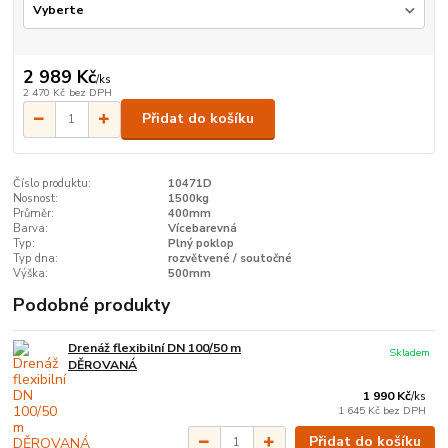
2 989 Kč
/
ks
2 470 Kč
bez DPH
Přidat do košíku
Číslo produktu:
10471D
Nosnost:
1500kg
Průměr:
400mm
Barva:
Vícebarevná
Typ:
Plný poklop
Typ dna:
rozvětvené / soutočné
Výška:
500mm
Podobné produkty
Drenáž flexibilní DN 100/50 m
Skladem
DĚROVANÁ
1 990 Kč
/
ks
1 645 Kč
bez DPH
Přidat do košíku