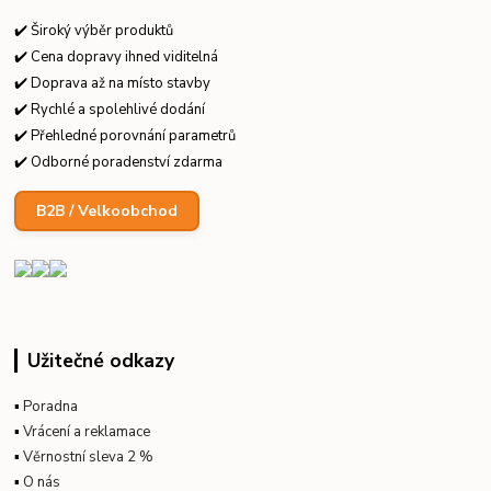
✔️ Široký výběr produktů
✔️ Cena dopravy ihned viditelná
✔️ Doprava až na místo stavby
✔️ Rychlé a spolehlivé dodání
✔️ Přehledné porovnání parametrů
✔️ Odborné poradenství zdarma
B2B / Velkoobchod
Užitečné odkazy
▪
Poradna
▪
Vrácení a reklamace
▪
Věrnostní sleva 2 %
▪
O nás