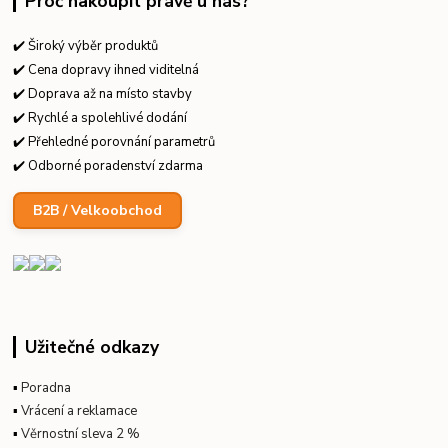
Proč nakoupit právě u nás?
✔️ Široký výběr produktů
✔️ Cena dopravy ihned viditelná
✔️ Doprava až na místo stavby
✔️ Rychlé a spolehlivé dodání
✔️ Přehledné porovnání parametrů
✔️ Odborné poradenství zdarma
B2B / Velkoobchod
Užitečné odkazy
▪
Poradna
▪
Vrácení a reklamace
▪
Věrnostní sleva 2 %