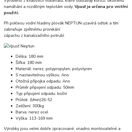
Vyrobeno z kvalitních materiálů, které odolávají korozi, okolnímu
namáhání a rozdílným teplotám vody.
Vpusť je určena pro vnitřní
použití.
Při poklesu vodní hladiny plovák NEPTUN uzavírá odtok a tím
zabraňuje zpětnému pronikání
zápachu z kanalizačního potrubí.
Délka: 180 mm
Šířka: 180 mm
Materiál: nerez, polypropylen, polystyren
S nastavitelnou výškou: Ano
Otočná přípojka odpadu: Ano
Průměr připojení odpadu: 50mm
Typ připojení odpadu: boční
Průtok: (l/min)26-52
Zatížení: 300kg
Barva: nerez ocel
Výška: 113-169 mm
Výrobky jsou velmi dobře zpracované, snadno montovatelné a