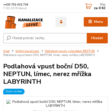
0
ks
+420 732 422 729
za
0 Kč
7:00–18:00 denně
Menu
Hledat
Úvod
Vnitřní kanalizace
Podlahové vpusti s plovákem NEPTUN
Podlahová vpusť boční D50, NEPTUN, límec, nerez mřížka LABYRINTH
Podlahová vpusť boční D50,
NEPTUN, límec, nerez mřížka
LABYRINTH
Český výrobek