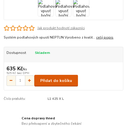
Jak produkt hodnotí zákazníci
Systém podlahových vpustí NEPTUN Vyrobeno z kvalit...
celý popis
Dostupnost
Skladem
635 Kč
/
ks
525 Kč
bez DPH
Přidat do košíku
Číslo produktu:
L1 425 X L
Cena dopravy ihned
Bez překvapení a zbytečného čekání