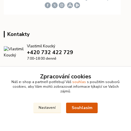
Kontakty
Vlastimil Koucký
+420 732 422 729
7:00–18:00 denně
info@kanalizacelevne.cz
Zpracování cookies
Náš e-shop a partneři potřebují Váš
souhlas
s použitím souborů
cookies, aby Vám mohli zobrazovat informace týkající se Vašich
zájmů.
Souhlasím
Nastavení
© 2026 KanalizaceLevne.cz · Všechna práva vyhrazena ·
Dvorakweb.cz
–
přehledné e-shopy
Upravit sběr cookies.
Vytvořeno na
Eshop-rychle.cz