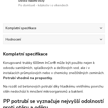
Dovoz našimi vozy
Po domluvě - kdykoliv i o víkendech
Kompletní specifikace
Hodnocení
Kompletní specifikace
Korugované trubky 600mm InCor® může být použito nejen k
odvodu sanitárních, splaškových a dešťových vod, ale i v
instalacích průmyslových nebo v chemicky znečištěných zeminách.
Potrubí vhodné na propustky.
Na rozdíl od betonových potrubí díky hladkému vnitřnímu povrchu
stěn nedochází k množení mikroorganismů a bakterií.
PP potrubí se vyznačuje nejvyšší odolností
proti otěru a oděru