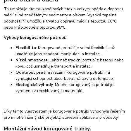
To umožňuje stavbu kanálových stok s velkými spády a dopravu
médií silně znečištěnými sedimenty a pískem. Vysoká tepelná
odolnost PP umožňuje trvalou dopravu médií s teplotou 60°C
nebo krátkodobě s teplotou 95°C.
Výhody korugovaného potrubí:
Flexibilita
: Korugované potrubí je velmi flexibilní, což
umožňuje jeho snadnou manipulaci a instalaci.
Nízká hmotnost
: Lehčí než tradiční potrubí z betonu nebo
kovu, což usnadňuje transport a instalaci.
Odolnost proti nárazům
: Korugované potrubí má
vynikající schopnost absorbovat nárazy a deformace.
Ekologické výhody
: Mnoho korugovaných potrubí je
vyrobeno z recyklovaných materiálů.
Díky těmto vlastnostem je korugované potrubí výhodným řešením
pro mnohé inženýrské projekty, stavební aplikace a propustky.
Montážní návod korugované trubky: