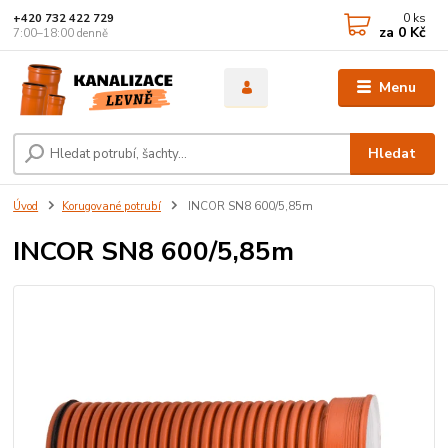
0
ks
+420 732 422 729
za
0 Kč
7:00–18:00 denně
Menu
Hledat
Úvod
Korugované potrubí
INCOR SN8 600/5,85m
INCOR SN8 600/5,85m