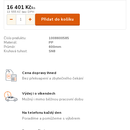
16 401 Kč
/
ks
13 555 Kč
bez DPH
Přidat do košíku
Číslo produktu:
1008600585
Materiál:
PP
Průměr:
600mm
Kruhová tuhost:
SN8
Cena dopravy ihned
Bez překvapení a zbytečného čekání
Výdej i o víkendech
Možný i mimo běžnou pracovní dobu
Na telefonu každý den
Poradíme a pomůžeme s výběrem