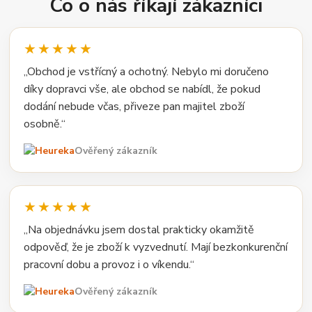
Co o nás říkají zákazníci
★★★★★
„Obchod je vstřícný a ochotný. Nebylo mi doručeno
díky dopravci vše, ale obchod se nabídl, že pokud
dodání nebude včas, přiveze pan majitel zboží
osobně.“
Ověřený zákazník
★★★★★
„Na objednávku jsem dostal prakticky okamžitě
odpověď, že je zboží k vyzvednutí. Mají bezkonkurenční
pracovní dobu a provoz i o víkendu.“
Ověřený zákazník