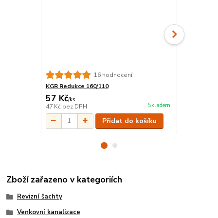
16 hodnocení
KGR Redukce 160/110
HT/KG montá
57 Kč
63 Kč
/
ks
/
ks
Skladem
47 Kč
bez DPH
52 Kč
bez D
Přidat do košíku
Zboží zařazeno v kategoriích
Revizní šachty
Venkovní kanalizace