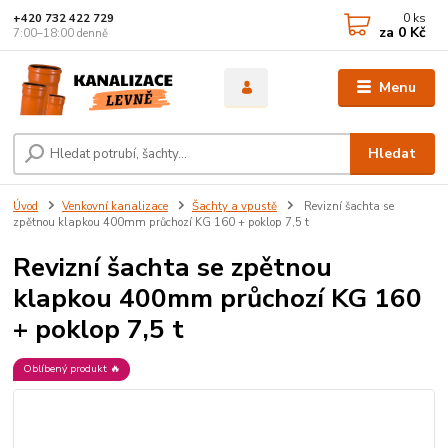
0
ks
+420 732 422 729
za
0 Kč
7:00–18:00 denně
Menu
Hledat
Úvod
Venkovní kanalizace
Šachty a vpustě
Revizní šachta se
zpětnou klapkou 400mm průchozí KG 160 + poklop 7,5 t
Revizní šachta se zpětnou
klapkou 400mm průchozí KG 160
+ poklop 7,5 t
Oblíbený produkt 🔥