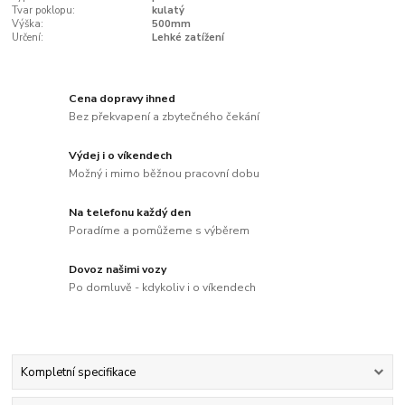
Tvar poklopu:
kulatý
Výška:
500mm
Určení:
Lehké zatížení
Cena dopravy ihned
Bez překvapení a zbytečného čekání
Výdej i o víkendech
Možný i mimo běžnou pracovní dobu
Na telefonu každý den
Poradíme a pomůžeme s výběrem
Dovoz našimi vozy
Po domluvě - kdykoliv i o víkendech
Kompletní specifikace