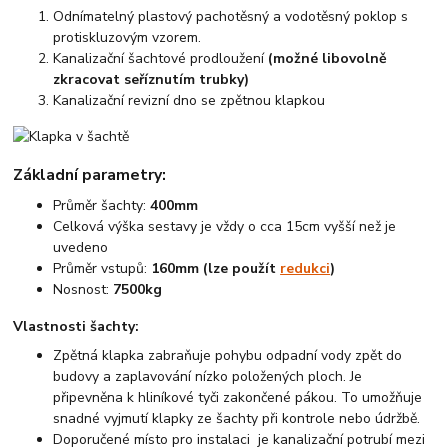
Odnímatelný plastový pachotěsný a vodotěsný poklop s
protiskluzovým vzorem.
Kanalizační šachtové prodloužení
(možné libovolně
zkracovat seříznutím trubky)
Kanalizační revizní dno se zpětnou klapkou
Základní parametry:
Průměr šachty:
400mm
Celková výška sestavy je vždy o cca 15cm vyšší než je
uvedeno
Průměr vstupů:
160mm (lze použít
redukci
)
Nosnost:
7500kg
Vlastnosti šachty:
Zpětná klapka zabraňuje pohybu odpadní vody zpět do
budovy a zaplavování nízko položených ploch. Je
připevněna k hliníkové tyči zakončené pákou. To umožňuje
snadné vyjmutí klapky ze šachty při kontrole nebo údržbě.
Doporučené místo pro instalaci je kanalizační potrubí mezi