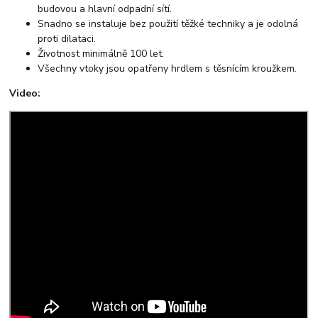
budovou a hlavní odpadní sítí.
Snadno se instaluje bez použití těžké techniky a je odolná
proti dilataci.
Životnost minimálně 100 let.
Všechny vtoky jsou opatřeny hrdlem s těsnícím kroužkem.
Video: