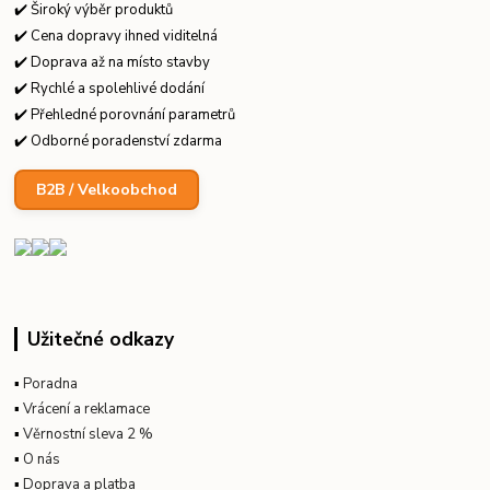
✔️ Široký výběr produktů
✔️ Cena dopravy ihned viditelná
✔️ Doprava až na místo stavby
✔️ Rychlé a spolehlivé dodání
✔️ Přehledné porovnání parametrů
✔️ Odborné poradenství zdarma
B2B / Velkoobchod
Užitečné odkazy
▪
Poradna
▪
Vrácení a reklamace
▪
Věrnostní sleva 2 %
▪
O nás
▪
Doprava a platba