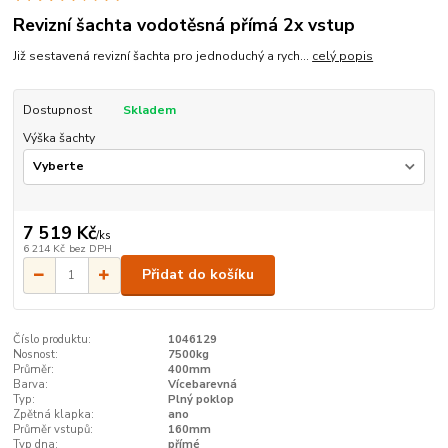
Revizní šachta vodotěsná přímá 2x vstup
Již sestavená revizní šachta pro jednoduchý a rych...
celý popis
Dostupnost
Skladem
Výška šachty
7 519 Kč
/
ks
6 214 Kč
bez DPH
Přidat do košíku
Číslo produktu:
1046129
Nosnost:
7500kg
Průměr:
400mm
Barva:
Vícebarevná
Typ:
Plný poklop
Zpětná klapka:
ano
Průměr vstupů:
160mm
Typ dna:
přímé