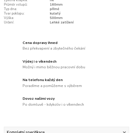
Zpětná klapka:
ne
Průměr vstupů:
160mm
Typ dna:
přímé
Tvar poklopu:
kulatý
Výška:
500mm
Určení:
Lehké zatížení
Cena dopravy ihned
Bez překvapení a zbytečného čekání
Výdej i o víkendech
Možný i mimo běžnou pracovní dobu
Na telefonu každý den
Poradíme a pomůžeme s výběrem
Dovoz našimi vozy
Po domluvě - kdykoliv i o víkendech
Kompletní specifikace