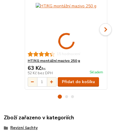
15 hodnocení
HT/KG montážní mazivo 250 g
KGM Zátka 
63 Kč
37 Kč
/
ks
/
ks
Skladem
52 Kč
bez DPH
31 Kč
bez D
Přidat do košíku
Zboží zařazeno v kategoriích
Revizní šachty