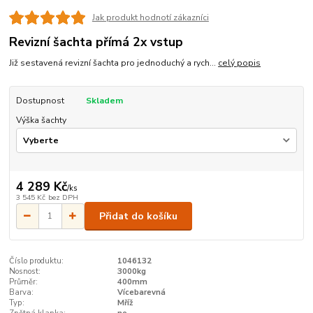
Jak produkt hodnotí zákazníci
Revizní šachta přímá 2x vstup
Již sestavená revizní šachta pro jednoduchý a rych...
celý popis
Dostupnost
Skladem
Výška šachty
4 289 Kč
/
ks
3 545 Kč
bez DPH
Přidat do košíku
Číslo produktu:
1046132
Nosnost:
3000kg
Průměr:
400mm
Barva:
Vícebarevná
Typ:
Mříž