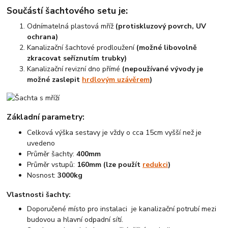
Součástí šachtového setu je:
Odnímatelná plastová mříž
(protiskluzový povrch, UV
ochrana)
Kanalizační šachtové prodloužení
(možné libovolně
zkracovat seříznutím trubky)
Kanalizační revizní dno přímé
(nepoužívané vývody je
možné zaslepit
hrdlovým uzávěrem
)
Základní parametry:
Celková výška sestavy je vždy o cca 15cm vyšší než je
uvedeno
Průměr šachty:
400mm
Průměr vstupů:
160mm (lze použít
redukci
)
Nosnost:
3000kg
Vlastnosti šachty:
Doporučené místo pro instalaci je kanalizační potrubí mezi
budovou a hlavní odpadní sítí.