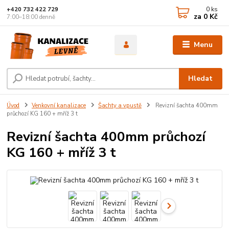
0
ks
+420 732 422 729
za
0 Kč
7:00–18:00 denně
Menu
Hledat
Úvod
Venkovní kanalizace
Šachty a vpustě
Revizní šachta 400mm
průchozí KG 160 + mříž 3 t
Revizní šachta 400mm průchozí
KG 160 + mříž 3 t