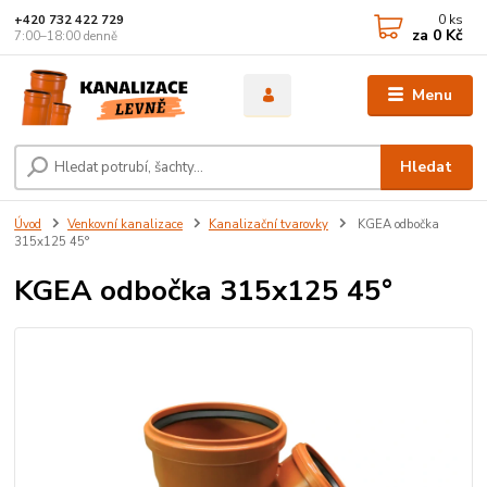
0
ks
+420 732 422 729
za
0 Kč
7:00–18:00 denně
Menu
Hledat
Úvod
Venkovní kanalizace
Kanalizační tvarovky
KGEA odbočka
315x125 45°
KGEA odbočka 315x125 45°