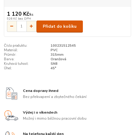
1 120 Kč
/
ks
926 Kč
bez DPH
Přidat do košíku
Číslo produktu:
100231512545
Materiál:
PVC
Průměr:
315mm
Barva:
Oranžová
Kruhová tuhost:
SN8
Úhel:
45°
Cena dopravy ihned
Bez překvapení a zbytečného čekání
Výdej i o víkendech
Možný i mimo běžnou pracovní dobu
Na telefonu každý den