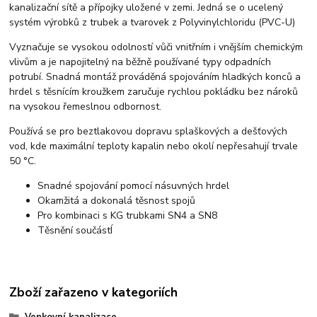
kanalizační sítě a přípojky uložené v zemi. Jedná se o ucelený
systém výrobků z trubek a tvarovek z Polyvinylchloridu (PVC-U)
Vyznačuje se vysokou odolností vůči vnitřním i vnějším chemickým
vlivům a je napojitelný na běžně používané typy odpadních
potrubí. Snadná montáž prováděná spojováním hladkých konců a
hrdel s těsnícím kroužkem zaručuje rychlou pokládku bez nároků
na vysokou řemeslnou odbornost.
Používá se pro beztlakovou dopravu splaškových a dešťových
vod, kde maximální teploty kapalin nebo okolí nepřesahují trvale
50 °C.
Snadné spojování pomocí násuvných hrdel
Okamžitá a dokonalá těsnost spojů
Pro kombinaci s KG trubkami SN4 a SN8
Těsnění součástÍ
Zboží zařazeno v kategoriích
Venkovní kanalizace