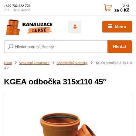
0
ks
+420 732 422 729
za
0 Kč
7:00–18:00 denně
Menu
Hledat
Úvod
Venkovní kanalizace
Kanalizační tvarovky
KGEA odbočka 315x110
45°
KGEA odbočka 315x110 45°