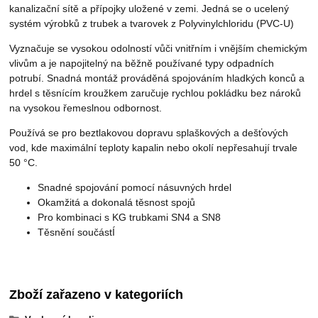
kanalizační sítě a přípojky uložené v zemi. Jedná se o ucelený
systém výrobků z trubek a tvarovek z Polyvinylchloridu (PVC-U)
Vyznačuje se vysokou odolností vůči vnitřním i vnějším chemickým
vlivům a je napojitelný na běžně používané typy odpadních
potrubí. Snadná montáž prováděná spojováním hladkých konců a
hrdel s těsnícím kroužkem zaručuje rychlou pokládku bez nároků
na vysokou řemeslnou odbornost.
Používá se pro beztlakovou dopravu splaškových a dešťových
vod, kde maximální teploty kapalin nebo okolí nepřesahují trvale
50 °C.
Snadné spojování pomocí násuvných hrdel
Okamžitá a dokonalá těsnost spojů
Pro kombinaci s KG trubkami SN4 a SN8
Těsnění součástÍ
Zboží zařazeno v kategoriích