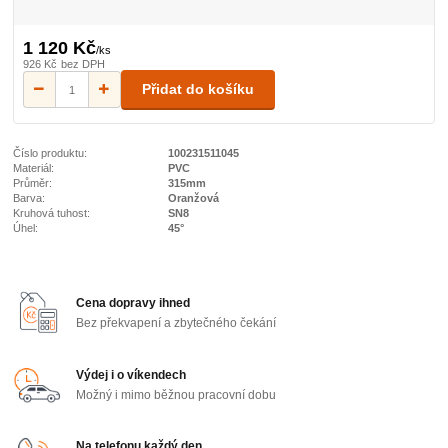
1 120 Kč
/
ks
926 Kč
bez DPH
Přidat do košíku
Číslo produktu:
100231511045
Materiál:
PVC
Průměr:
315mm
Barva:
Oranžová
Kruhová tuhost:
SN8
Úhel:
45°
Cena dopravy ihned
Bez překvapení a zbytečného čekání
Výdej i o víkendech
Možný i mimo běžnou pracovní dobu
Na telefonu každý den