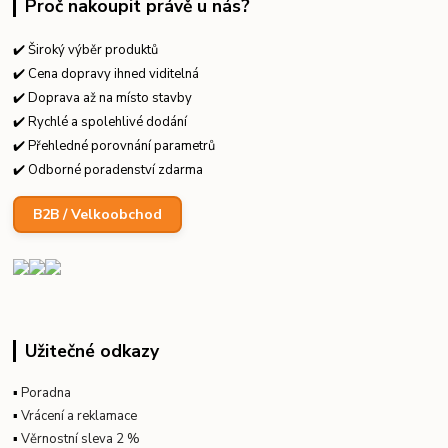
Proč nakoupit právě u nás?
✔️ Široký výběr produktů
✔️ Cena dopravy ihned viditelná
✔️ Doprava až na místo stavby
✔️ Rychlé a spolehlivé dodání
✔️ Přehledné porovnání parametrů
✔️ Odborné poradenství zdarma
B2B / Velkoobchod
Užitečné odkazy
▪
Poradna
▪
Vrácení a reklamace
▪
Věrnostní sleva 2 %