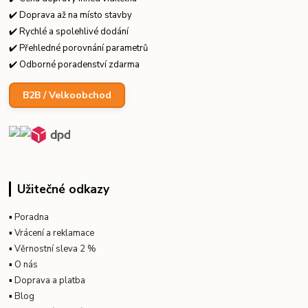
✔️ Doprava až na místo stavby
✔️ Rychlé a spolehlivé dodání
✔️ Přehledné porovnání parametrů
✔️ Odborné poradenství zdarma
B2B / Velkoobchod
Užitečné odkazy
▪
Poradna
▪
Vrácení a reklamace
▪
Věrnostní sleva 2 %
▪
O nás
▪
Doprava a platba
▪
Blog