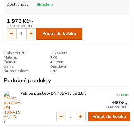
Dostupnost
Skladem
1 970 Kč
/
ks
1 628 Kč
bez DPH
Přidat do košíku
Číslo produktu:
10264002
Materiál:
PVC
Průměr:
400mm
Barva:
Oranžová
Kruhová tuhost:
SN2
Podobné produkty
Poklop plastový DN 400/A15 do 1,5 t
Skladem
449 Kč
/
ks
371 Kč
bez DPH
Přidat do košíku