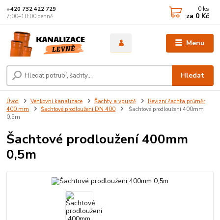
0
ks
+420 732 422 729
za
0 Kč
7:00–18:00 denně
Menu
Hledat
Úvod
Venkovní kanalizace
Šachty a vpustě
Revizní šachta průměr
400 mm
Šachtové prodloužení DN 400
Šachtové prodloužení 400mm
0,5m
Šachtové prodloužení 400mm
0,5m