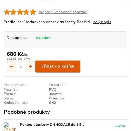
Jak produkt hodnotí zákazníci
Prodloužení šachtového dna revizní šachty. Bez hrd...
celý popis
Dostupnost
Skladem
680 Kč
/
ks
562 Kč
bez DPH
Přidat do košíku
Číslo produktu:
102640005
Materiál:
PVC
Průměr:
400mm
Barva:
Oranžová
Kruhová tuhost:
SN2
Podobné produkty
Poklop plastový DN 400/A15 do 1,5 t
Skladem