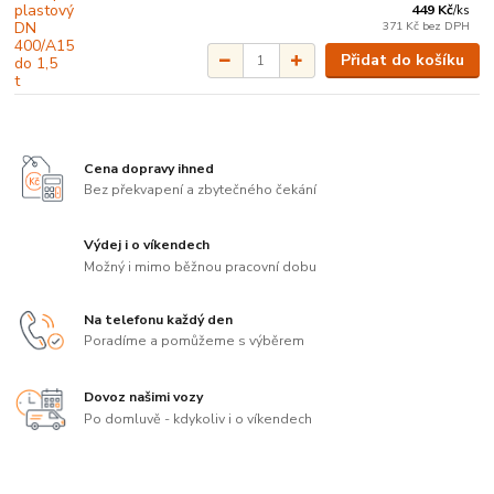
449 Kč
/
ks
371 Kč
bez DPH
Přidat do košíku
Cena dopravy ihned
Bez překvapení a zbytečného čekání
Výdej i o víkendech
Možný i mimo běžnou pracovní dobu
Na telefonu každý den
Poradíme a pomůžeme s výběrem
Dovoz našimi vozy
Po domluvě - kdykoliv i o víkendech