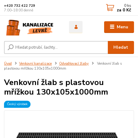
0
ks
+420 732 422 729
za
0 Kč
7:00–18:00 denně
Menu
Hledat
Úvod
Venkovní kanalizace
Odvodňovací žlaby
Venkovní žlab s
plastovou mřížkou 130x105x1000mm
Venkovní žlab s plastovou
mřížkou 130x105x1000mm
Český výrobek