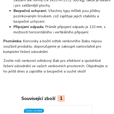
zatížení dle normy EN 1433-A-15 (1 500 kg), takže je ideální
i pro zatíženější plochy.
Bezpečné uchycení:
Všechny typy mřížek jsou jištěny
pozinkovaným šroubem, což zajišťuje jejich stabilitu a
bezpečné uchycení.
Připojení odpadu:
Průměr připojení odpadu je 110 mm, s
možností horizontálního i vertikálního připojení.
Poznámka:
Koncovky a boční odtok venkovního žlabu nejsou
součástí produktu, doporučujeme je zakoupit samostatně pro
kompletní řešení odvodnění.
Zvolte náš venkovní odtokový žlab pro efektivní a spolehlivé
řešení odvodnění ve vašich venkovních prostorech. Objednejte si
ho ještě dnes a zajistěte si bezpečné a suché okolí!
Související zboží
1
Český výrobek