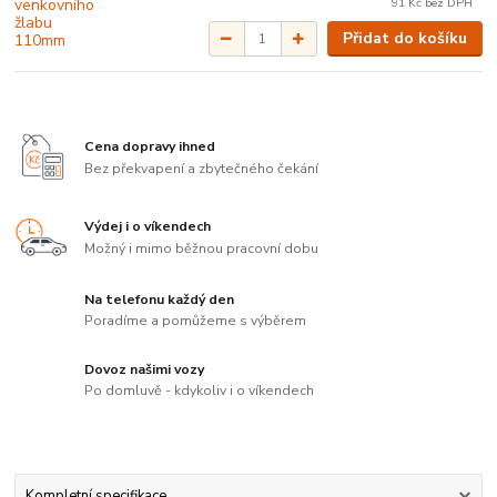
91 Kč
bez DPH
Přidat do košíku
Cena dopravy ihned
Bez překvapení a zbytečného čekání
Výdej i o víkendech
Možný i mimo běžnou pracovní dobu
Na telefonu každý den
Poradíme a pomůžeme s výběrem
Dovoz našimi vozy
Po domluvě - kdykoliv i o víkendech
Kompletní specifikace