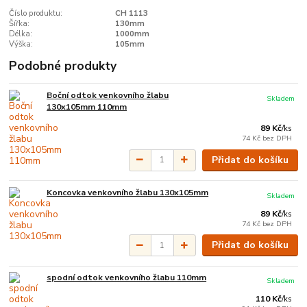
Číslo produktu:
CH 1113
Šířka:
130mm
Délka:
1000mm
Výška:
105mm
Podobné produkty
Boční odtok venkovního žlabu
Skladem
130x105mm 110mm
89 Kč
/
ks
74 Kč
bez DPH
Přidat do košíku
Koncovka venkovního žlabu 130x105mm
Skladem
89 Kč
/
ks
74 Kč
bez DPH
Přidat do košíku
spodní odtok venkovního žlabu 110mm
Skladem
110 Kč
/
ks