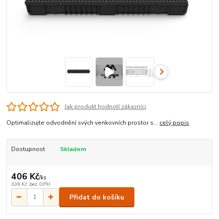
Jak produkt hodnotí zákazníci
Optimalizujte odvodnění svých venkovních prostor s...
celý popis
Dostupnost
Skladem
406 Kč
/
ks
336 Kč
bez DPH
Přidat do košíku