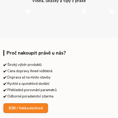
Videa, ukázky a tipy z praxe
Proč nakoupit právě u nás?
✔️ Široký výběr produktů
✔️ Cena dopravy ihned viditelná
✔️ Doprava až na místo stavby
✔️ Rychlé a spolehlivé dodání
✔️ Přehledné porovnání parametrů
✔️ Odborné poradenství zdarma
B2B / Velkoobchod