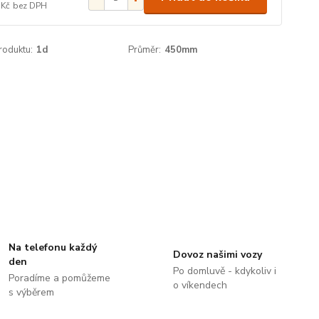
 Kč
bez DPH
roduktu:
1d
Průměr:
450mm
Na telefonu každý
Dovoz našimi vozy
den
Po domluvě - kdykoliv i
Poradíme a pomůžeme
o víkendech
s výběrem