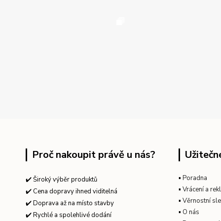
Proč nakoupit právě u nás?
Užitečn
▪
Poradna
✔️ Široký výběr produktů
▪
Vrácení a re
✔️ Cena dopravy ihned viditelná
▪
Věrnostní sl
✔️ Doprava až na místo stavby
▪
O nás
✔️ Rychlé a spolehlivé dodání