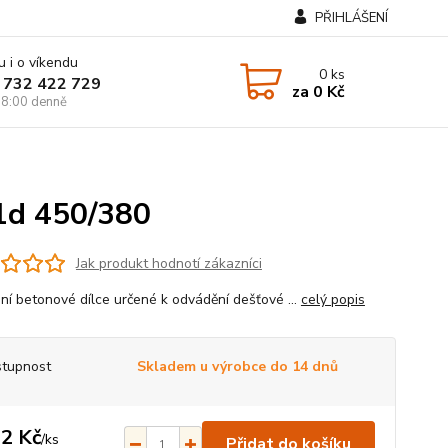
PŘIHLÁŠENÍ
u i o víkendu
0
ks
 732 422 729
za
0 Kč
8:00 denně
1d 450/380
Jak produkt hodnotí zákazníci
ní betonové dílce určené k odvádění dešťové ...
celý popis
tupnost
Skladem u výrobce do 14 dnů
2 Kč
/
ks
Přidat do košíku