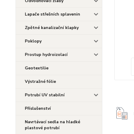
Odvodňovací žlaby
Lapače střešních splavenin
Zpětné kanalizační klapky
Poklopy
Prostup hydroizolací
Geotextilie
Výstražné fólie
Potrubí UV stabilní
Příslušenství
Navrtávací sedla na hladké
plastové potrubí