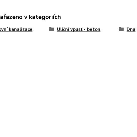
zařazeno v kategoriích
vní kanalizace
Uliční vpusť - beton
Dna