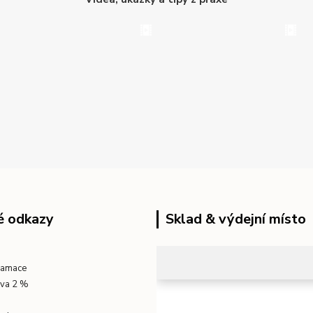
é odkazy
Sklad & výdejní místo
klamace
eva 2 %