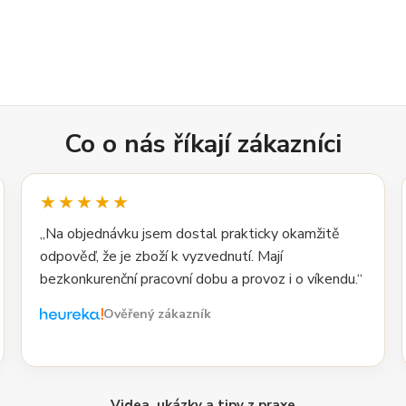
Co o nás říkají zákazníci
★★★★★
„Na objednávku jsem dostal prakticky okamžitě
odpověď, že je zboží k vyzvednutí. Mají
bezkonkurenční pracovní dobu a provoz i o víkendu.“
Ověřený zákazník
Videa, ukázky a tipy z praxe