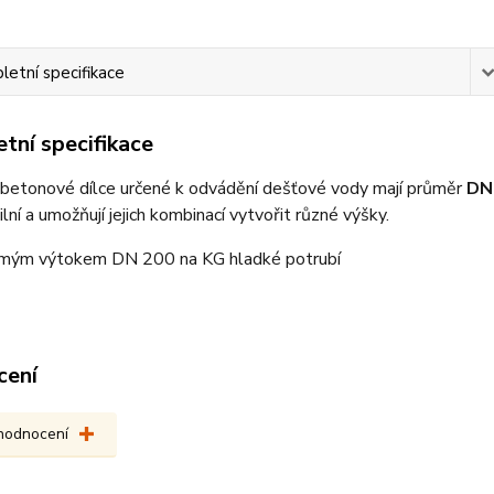
etní specifikace
tní specifikace
 betonové dílce určené k odvádění dešťové vody mají průměr
DN
lní a umožňují jejich kombinací vytvořit různé výšky.
ímým výtokem DN 200 na KG hladké potrubí
cení
 hodnocení