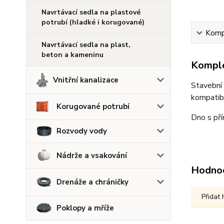
Navrtávací sedla na plastové
potrubí (hladké i korugované)
Kompl
Navrtávací sedla na plast,
beton a kameninu
Komple
Vnitřní kanalizace
Stavební
kompatibi
Korugované potrubí
Dno s př
Rozvody vody
Nádrže a vsakování
Hodno
Drenáže a chráničky
Přidat
Poklopy a mříže