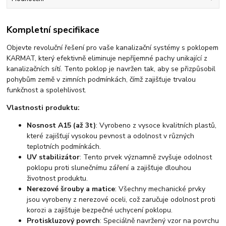
Kompletní specifikace
Objevte revoluční řešení pro vaše kanalizační systémy s poklopem
KARMAT, který efektivně eliminuje nepříjemné pachy unikající z
kanalizačních sítí. Tento poklop je navržen tak, aby se přizpůsobil
pohybům země v zimních podmínkách, čímž zajišťuje trvalou
funkčnost a spolehlivost.
Vlastnosti produktu:
Nosnost A15 (až 3t)
: Vyrobeno z vysoce kvalitních plastů,
které zajišťují vysokou pevnost a odolnost v různých
teplotních podmínkách.
UV stabilizátor
: Tento prvek významně zvyšuje odolnost
poklopu proti slunečnímu záření a zajišťuje dlouhou
životnost produktu.
Nerezové šrouby a matice
: Všechny mechanické prvky
jsou vyrobeny z nerezové oceli, což zaručuje odolnost proti
korozi a zajišťuje bezpečné uchycení poklopu.
Protiskluzový povrch
: Speciálně navržený vzor na povrchu