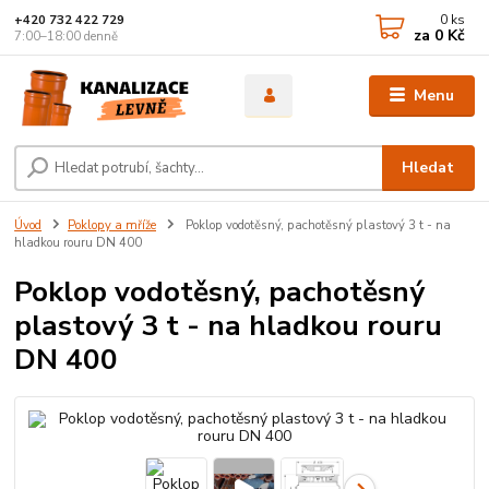
0
ks
+420 732 422 729
za
0 Kč
7:00–18:00 denně
Menu
Hledat
Úvod
Poklopy a mříže
Poklop vodotěsný, pachotěsný plastový 3 t - na
hladkou rouru DN 400
Poklop vodotěsný, pachotěsný
plastový 3 t - na hladkou rouru
DN 400