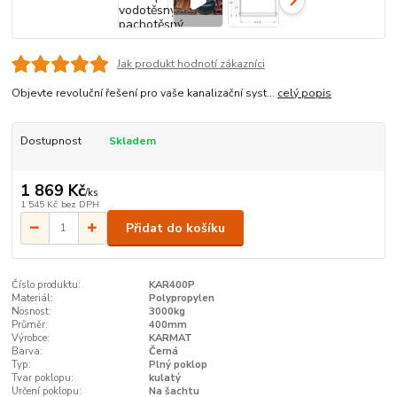
Jak produkt hodnotí zákazníci
Objevte revoluční řešení pro vaše kanalizační syst...
celý popis
Dostupnost
Skladem
1 869 Kč
/
ks
1 545 Kč
bez DPH
Přidat do košíku
Číslo produktu:
KAR400P
Materiál:
Polypropylen
Nosnost:
3000kg
Průměr:
400mm
Výrobce:
KARMAT
Barva:
Černá
Typ:
Plný poklop
Tvar poklopu:
kulatý
Určení poklopu:
Na šachtu