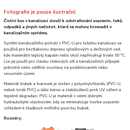
Fotografie je pouze ilustrační:
Čistící kus v kanalizaci slouží k odstraňování usazenin, tuků,
odpadků a jiných nečistot, které se mohou hromadit v
kanalizačním systému.
Systém kanalizačního potrubí z PVC-U pro ležatou kanalizaci se
používá pro beztlakovou dopravu splaškových a dešťových vod,
kde maximální teploty kapalin nebo okolí nepřesahují trvale 50 °C.
Lze jej použít pro stavbu stokových sítí a kanalizačních přípojek
jednotné nebo oddílné soustavy na poddolovaném nebo
sesuvném území.
Materiál trubek a tvarovek je složen z polyvinylchloridu (PVC-U,
neboli tvrdé PVC) a dále barviv a stabilizátorů proti UV záření a
tepelné degradaci. PVC-U je materiál s velmi dobrými
hydraulickými vlastnostmi, kdy se minimalizuje tvorba usazenin
vzhledem k hladkosti vnitřního povrchu trubek.
Rozměry: