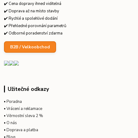
✔️ Cena dopravy ihned viditelná
✔️ Doprava až na místo stavby
✔️ Rychlé a spolehlivé dodání
✔️ Přehledné porovnání parametrů
✔️ Odborné poradenství zdarma
B2B / Velkoobchod
Užitečné odkazy
▪
Poradna
▪
Vrácení a reklamace
▪
Věrnostní sleva 2 %
▪
O nás
▪
Doprava a platba
▪
Blog