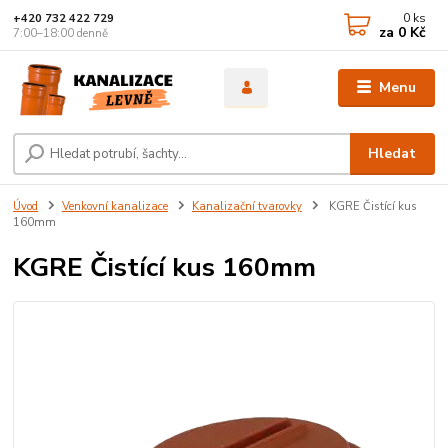
0
ks
+420 732 422 729
za
0 Kč
7:00–18:00 denně
Menu
Hledat
Úvod
Venkovní kanalizace
Kanalizační tvarovky
KGRE Čistící kus
160mm
KGRE Čistící kus 160mm