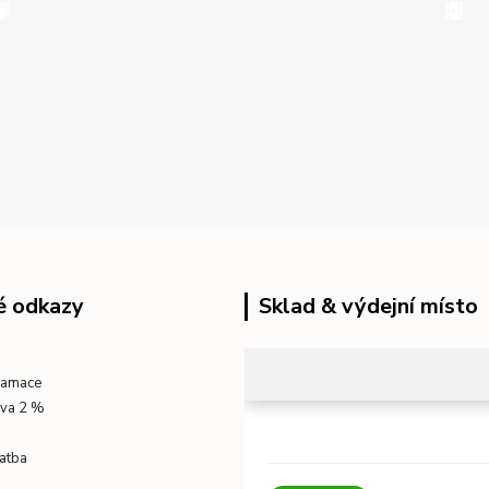
é odkazy
Sklad & výdejní místo
klamace
eva 2 %
atba