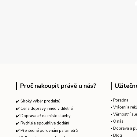
Proč nakoupit právě u nás?
Užitečn
▪
Poradna
✔️ Široký výběr produktů
▪
Vrácení a re
✔️ Cena dopravy ihned viditelná
▪
Věrnostní sl
✔️ Doprava až na místo stavby
▪
O nás
✔️ Rychlé a spolehlivé dodání
▪
Doprava a pl
✔️ Přehledné porovnání parametrů
▪
Blog