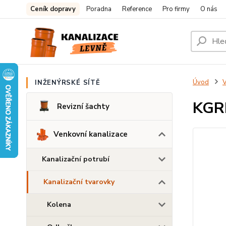
Ceník dopravy
Poradna
Reference
Pro firmy
O nás
Úvod
V
INŽENÝRSKÉ SÍTĚ
KGRE
Revizní šachty
Venkovní kanalizace
Kanalizační potrubí
Kanalizační tvarovky
Kolena