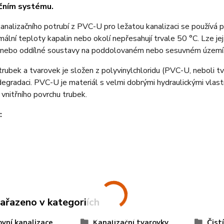
čním systému.
nalizačního potrubí z PVC-U pro ležatou kanalizaci se používá
ální teploty kapalin nebo okolí nepřesahují trvale 50 °C. Lze jej
 nebo oddílné soustavy na poddolovaném nebo sesuvném území
trubek a tvarovek je složen z polyvinylchloridu (PVC-U, neboli tv
egradaci. PVC-U je materiál s velmi dobrými hydraulickými vlas
 vnitřního povrchu trubek.
:
zařazeno v kategoriích
vní kanalizace
Kanalizační tvarovky
Čist