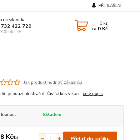
PŘIHLÁŠENÍ
u i o víkendu
0
ks
 732 422 729
za
0 Kč
8:00 denně
Jak produkt hodnotí zákazníci
fie je pouze ilustrační: Čistící kus v kan...
celý popis
tupnost
Skladem
8 Kč
/
ks
Přidat do košíku