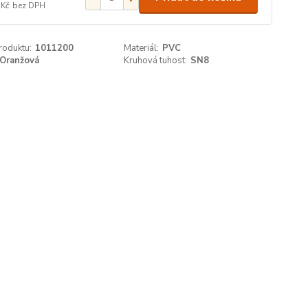
 Kč
bez DPH
roduktu:
1011200
Materiál:
PVC
Oranžová
Kruhová tuhost:
SN8