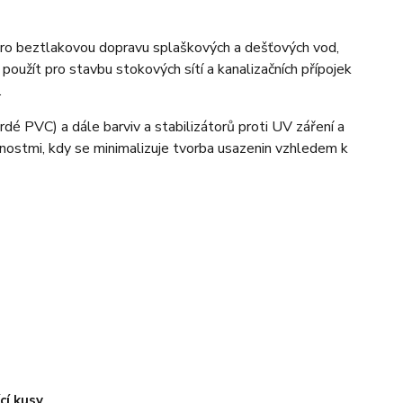
 pro beztlakovou dopravu splaškových a dešťových vod,
 použít pro stavbu stokových sítí a kanalizačních přípojek
.
rdé PVC) a dále barviv a stabilizátorů proti UV záření a
tnostmi, kdy se minimalizuje tvorba usazenin vzhledem k
ící kusy