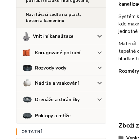
potrubí (hladké i korugované)
kanaliza
Navrtávací sedla na plast,
Systém ka
beton a kameninu
kde maxim
jednotné
Vnitřní kanalizace
Materiál 
tepelné d
Korugované potrubí
hladkosti
Rozvody vody
Rozměry
Nádrže a vsakování
Drenáže a chráničky
Poklopy a mříže
Zboží 
OSTATNÍ
Venko