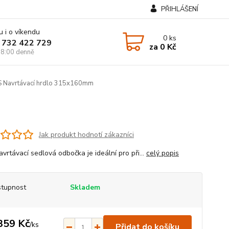
PŘIHLÁŠENÍ
u i o víkendu
0
ks
 732 422 729
za
0 Kč
8:00 denně
 Navrtávací hrdlo 315x160mm
Jak produkt hodnotí zákazníci
vrtávací sedlová odbočka je ideální pro při...
celý popis
tupnost
Skladem
359 Kč
/
ks
Přidat do košíku