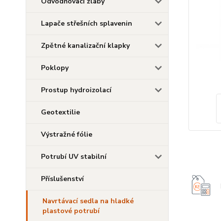
Odvodňovací žlaby
Lapače střešních splavenin
Zpětné kanalizační klapky
Poklopy
Prostup hydroizolací
Geotextilie
Výstražné fólie
Potrubí UV stabilní
Příslušenství
Navrtávací sedla na hladké
plastové potrubí