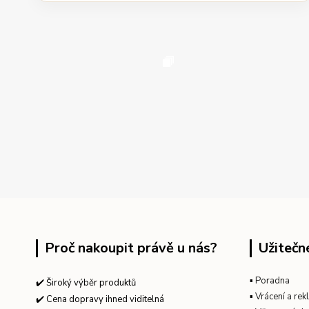
Proč nakoupit právě u nás?
Užitečn
▪
Poradna
✔️ Široký výběr produktů
▪
Vrácení a re
✔️ Cena dopravy ihned viditelná