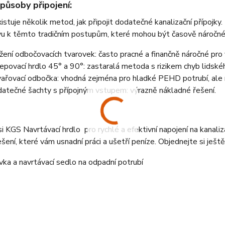
působy připojení:
xistuje několik metod, jak připojit dodatečné kanalizační přípojky
vu k těmto tradičním postupům, které mohou být časově náročné
žení odbočovacích tvarovek: často pracné a finančně náročné pro
epovací hrdlo 45° a 90°: zastaralá metoda s rizikem chyb lidské
ařovací odbočka: vhodná zejména pro hladké PEHD potrubí, ale ná
atečné šachty s přípojným vstupem: výrazně nákladné řešení.
i KGS Navrtávací hrdlo pro rychlé a efektivní napojení na kanal
řešení, které vám usnadní práci a ušetří peníze. Objednejte si ješ