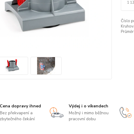
1 1
Číslo p
Kruhová
Průměr 
Cena dopravy ihned
Výdej i o víkendech
Bez překvapení a
Možný i mimo běžnou
zbytečného čekání
pracovní dobu