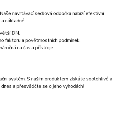
. Naše navrtávací sedlová odbočka nabízí efektivní
 a nákladné:
 větší DN.
ho faktoru a povětrnostních podmínek.
ročná na čas a přístroje.
izační systém. S naším produktem získáte spolehlivé a
tě dnes a přesvědčte se o jeho výhodách!