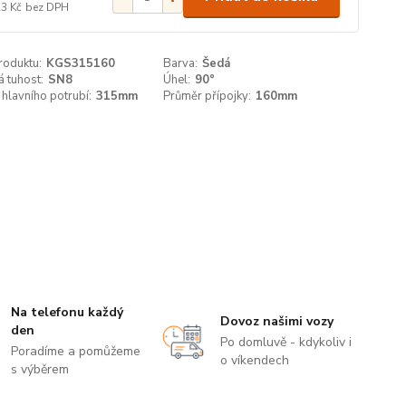
23 Kč
bez DPH
roduktu:
KGS315160
Barva:
Šedá
 tuhost:
SN8
Úhel:
90°
hlavního potrubí:
315mm
Průměr přípojky:
160mm
Na telefonu každý
Dovoz našimi vozy
den
Po domluvě - kdykoliv i
Poradíme a pomůžeme
o víkendech
s výběrem