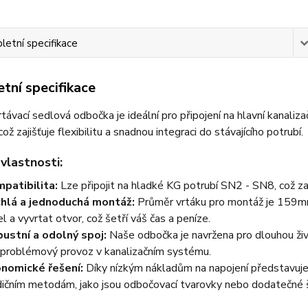
etní specifikace
tní specifikace
távací sedlová odbočka je ideální pro připojení na hlavní kanal
ž zajišťuje flexibilitu a snadnou integraci do stávajícího potrubí.
 vlastnosti:
patibilita:
Lze připojit na hladké KG potrubí SN2 - SN8, což zaru
hlá a jednoduchá montáž:
Průměr vrtáku pro montáž je 159mm
el a vyvrtat otvor, což šetří váš čas a peníze.
ustní a odolný spoj:
Naše odbočka je navržena pro dlouhou živ
problémový provoz v kanalizačním systému.
nomické řešení:
Díky nízkým nákladům na napojení představuje 
dičním metodám, jako jsou odbočovací tvarovky nebo dodatečné 