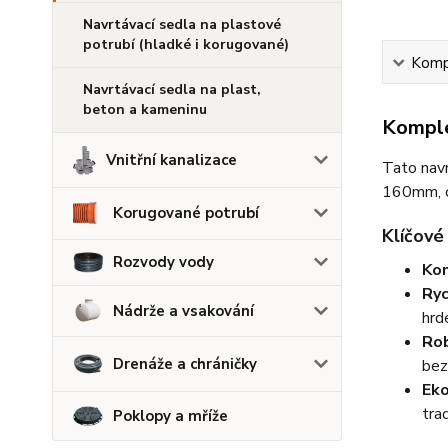
Navrtávací sedla na plastové
potrubí (hladké i korugované)
Kompl
Navrtávací sedla na plast,
beton a kameninu
Komple
Vnitřní kanalizace
Tato navr
160mm, co
Korugované potrubí
Klíčové
Rozvody vody
Kom
Ryc
Nádrže a vsakování
hrd
Rob
Drenáže a chráničky
bez
Eko
tra
Poklopy a mříže