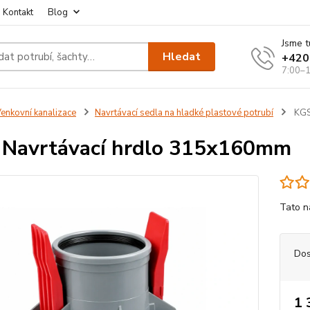
Kontakt
Blog
Jsme t
Hledat
+420
7:00–1
enkovní kanalizace
Navrtávací sedla na hladké plastové potrubí
KGS
Navrtávací hrdlo 315x160mm
Tato na
Dos
1 