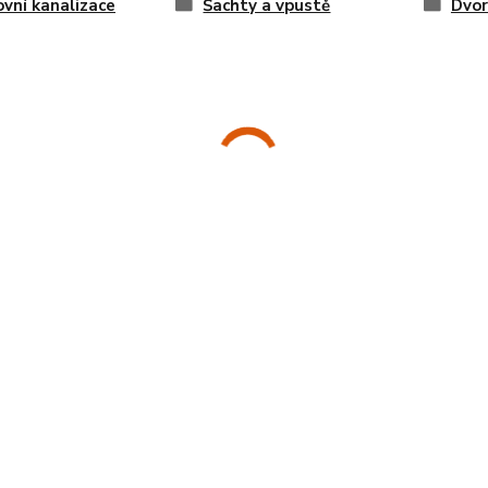
vní kanalizace
Šachty a vpustě
Dvor