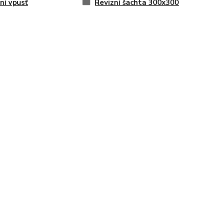
ní vpusť
Revizní šachta 300x300