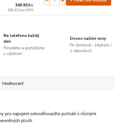
Přidat do košíku
340 Kč
/
ks
281 Kč
bez DPH
Na telefonu každý
Dovoz našimi vozy
den
Po domluvě - kdykoliv i
Poradíme a pomůžeme
o víkendech
s výběrem
Hodnocení
ny pro napojení odvodňovacího potrubí s různými
pevněných ploch.