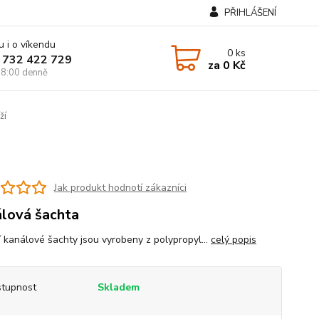
PŘIHLÁŠENÍ
u i o víkendu
0
ks
 732 422 729
za
0 Kč
8:00 denně
ží
Jak produkt hodnotí zákazníci
lová šachta
í kanálové šachty jsou vyrobeny z polypropyl...
celý popis
tupnost
Skladem