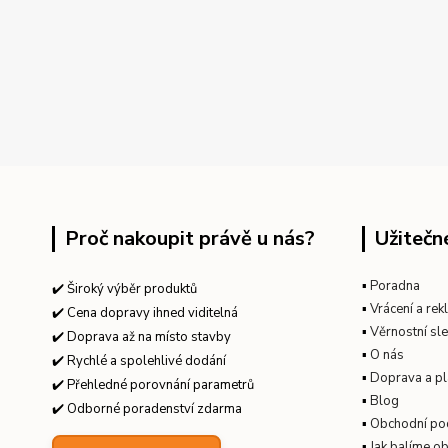
Proč nakoupit právě u nás?
Užitečn
▪
Poradna
✔️ Široký výběr produktů
▪
Vrácení a re
✔️ Cena dopravy ihned viditelná
▪
Věrnostní sl
✔️ Doprava až na místo stavby
▪
O nás
✔️ Rychlé a spolehlivé dodání
▪
Doprava a pl
✔️ Přehledné porovnání parametrů
▪
Blog
✔️ Odborné poradenství zdarma
▪
Obchodní po
▪
Jak balíme o