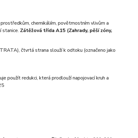
m prostředkům, chemikáliím, povětrnostním vlivům a
í stanice.
Zátěžová třída A15 (Zahrady, pěší zóny,
TRATA), čtvrtá strana slouží k odtoku (označeno jako
e použít redukci, která prodlouží napojovací kruh a
25