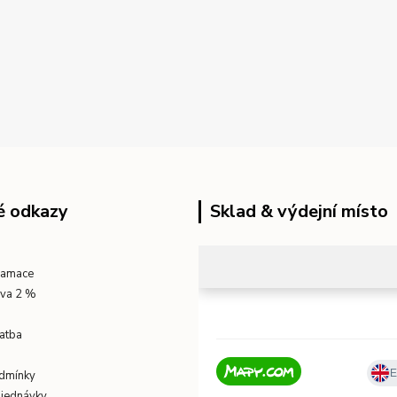
é odkazy
Sklad & výdejní místo
klamace
eva 2 %
atba
dmínky
bjednávky