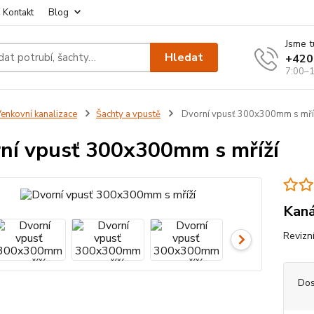
Kontakt
Blog
Jsme t
Hledat
+420
7:00–1
enkovní kanalizace
Šachty a vpustě
Dvorní vpusť 300x300mm s mří
ní vpusť 300x300mm s mříží
Kaná
Revizn
Dos