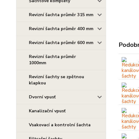
Šachtové komplety
Revizní šachta průměr 315 mm
Revizní šachta průměr 400 mm
Revizní šachta průměr 600 mm
Podobn
Revizní šachta průměr
1000mm
Revizní šachty se zpětnou
klapkou
Dvorní vpusť
Kanalizační vpusť
Vsakovací a kontrolní šachta
Filtrační šachty