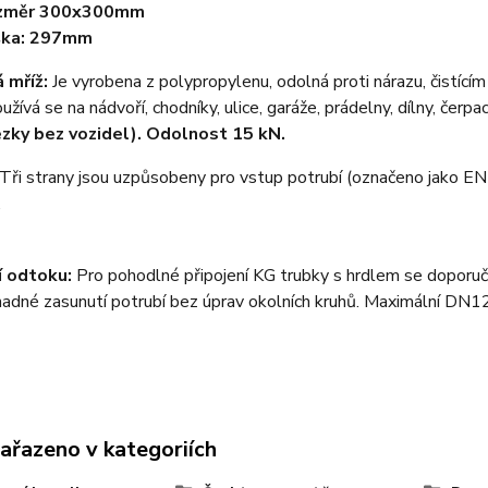
změr 300x300mm
ška: 297mm
 mříž:
Je vyrobena z polypropylenu, odolná proti nárazu, čistící
žívá se na nádvoří, chodníky, ulice, garáže, prádelny, dílny, čerpac
zky bez vozidel). Odolnost 15 kN.
Tři strany jsou uzpůsobeny pro vstup potrubí (označeno jako EN
.
 odtoku:
Pro pohodlné připojení KG trubky s hrdlem se doporučuj
adné zasunutí potrubí bez úprav okolních kruhů. Maximální DN1
zařazeno v kategoriích