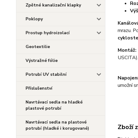
Ro
Zpětné kanalizační klapky
Vý
Poklopy
Kanálová
mrazu. Pou
Prostup hydroizolací
cykloste
Geotextilie
Montáž:
USCITA)
Výstražné fólie
Potrubí UV stabilní
Napojení
umožní sn
Příslušenství
Navrtávací sedla na hladké
plastové potrubí
Navrtávací sedla na plastové
Zboží 
potrubí (hladké i korugované)