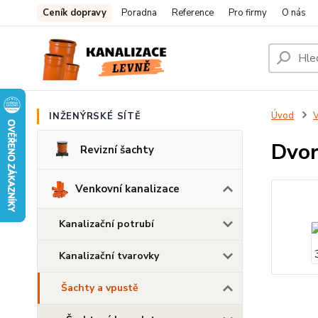
Ceník dopravy
Poradna
Reference
Pro firmy
O nás
Úvod
V
INŽENÝRSKÉ SÍTĚ
Dvor
Revizní šachty
Venkovní kanalizace
Kanalizační potrubí
Kanalizační tvarovky
Šachty a vpustě