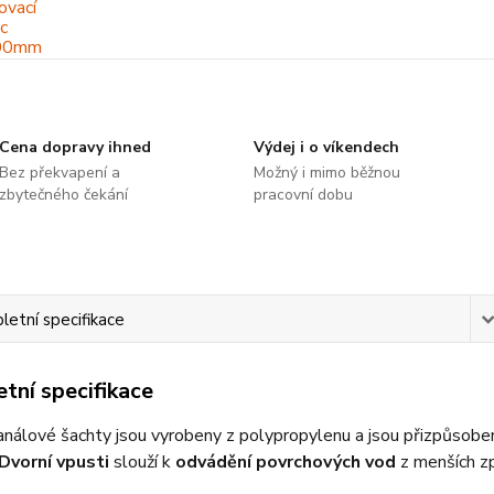
Cena dopravy ihned
Výdej i o víkendech
Bez překvapení a
Možný i mimo běžnou
zbytečného čekání
pracovní dobu
etní specifikace
tní specifikace
análové šachty jsou vyrobeny z polypropylenu a jsou přizpůsobe
Dvorní vpusti
slouží k
odvádění povrchových vod
z menších z