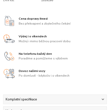
EAN kód:
1039160
Cena dopravy ihned
Bez překvapení a zbytečného čekání
Výdej i o víkendech
Možný i mimo běžnou pracovní dobu
Na telefonu každý den
Poradíme a pomůžeme s výběrem
Dovoz našimi vozy
Po domluvě - kdykoliv i o víkendech
Kompletní specifikace