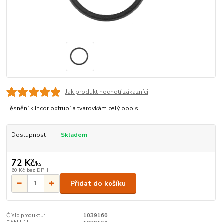
Jak produkt hodnotí zákazníci
Těsnění k Incor potrubí a tvarovkám
celý popis
Dostupnost
Skladem
72 Kč
/
ks
60 Kč
bez DPH
Přidat do košíku
Číslo produktu:
1039160