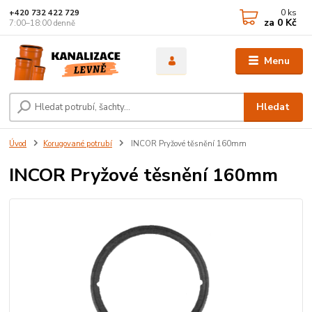
0
ks
+420 732 422 729
za
0 Kč
7:00–18:00 denně
Menu
Hledat
Úvod
Korugované potrubí
INCOR Pryžové těsnění 160mm
INCOR Pryžové těsnění 160mm