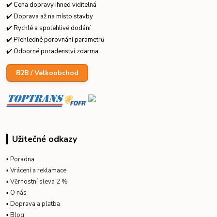
✔️ Cena dopravy ihned viditelná
✔️ Doprava až na místo stavby
✔️ Rychlé a spolehlivé dodání
✔️ Přehledné porovnání parametrů
✔️ Odborné poradenství zdarma
B2B / Velkoobchod
Užitečné odkazy
▪
Poradna
▪
Vrácení a reklamace
▪
Věrnostní sleva 2 %
▪
O nás
▪
Doprava a platba
▪
Blog