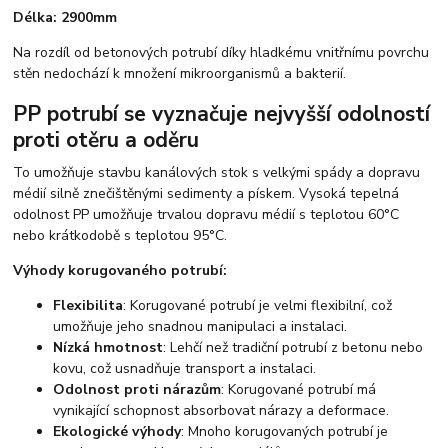
Délka: 2900mm
Na rozdíl od betonových potrubí díky hladkému vnitřnímu povrchu
stěn nedochází k množení mikroorganismů a bakterií.
PP potrubí se vyznačuje nejvyšší odolností
proti otěru a oděru
To umožňuje stavbu kanálových stok s velkými spády a dopravu
médií silně znečištěnými sedimenty a pískem. Vysoká tepelná
odolnost PP umožňuje trvalou dopravu médií s teplotou 60°C
nebo krátkodobě s teplotou 95°C.
Výhody korugovaného potrubí:
Flexibilita
: Korugované potrubí je velmi flexibilní, což
umožňuje jeho snadnou manipulaci a instalaci.
Nízká hmotnost
: Lehčí než tradiční potrubí z betonu nebo
kovu, což usnadňuje transport a instalaci.
Odolnost proti nárazům
: Korugované potrubí má
vynikající schopnost absorbovat nárazy a deformace.
Ekologické výhody
: Mnoho korugovaných potrubí je