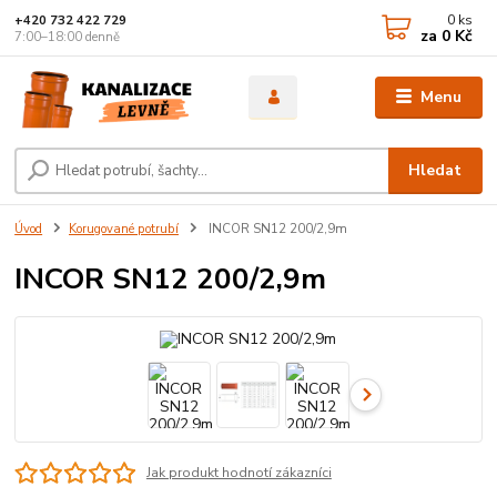
0
ks
+420 732 422 729
za
0 Kč
7:00–18:00 denně
Menu
Hledat
Úvod
Korugované potrubí
INCOR SN12 200/2,9m
INCOR SN12 200/2,9m
Jak produkt hodnotí zákazníci