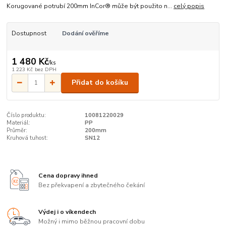
Korugované potrubí 200mm InCor® může být použito n...
celý popis
Dostupnost
Dodání ověříme
1 480 Kč
/
ks
1 223 Kč
bez DPH
Přidat do košíku
Číslo produktu:
10081220029
Materiál:
PP
Průměr:
200mm
Kruhová tuhost:
SN12
Cena dopravy ihned
Bez překvapení a zbytečného čekání
Výdej i o víkendech
Možný i mimo běžnou pracovní dobu