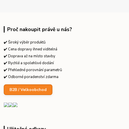
Proč nakoupit právě u nás?
✔️ Široký výběr produktů
✔️ Cena dopravy ihned viditelná
✔️ Doprava až na místo stavby
✔️ Rychlé a spolehlivé dodání
✔️ Přehledné porovnání parametrů
✔️ Odborné poradenství zdarma
B2B / Velkoobchod
Užitečné odkazy