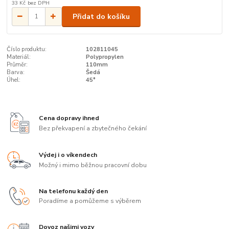
33 Kč
bez DPH
Přidat do košíku
Číslo produktu:
102811045
Materiál:
Polypropylen
Průměr:
110mm
Barva:
Šedá
Úhel:
45°
Cena dopravy ihned
Bez překvapení a zbytečného čekání
Výdej i o víkendech
Možný i mimo běžnou pracovní dobu
Na telefonu každý den
Poradíme a pomůžeme s výběrem
Dovoz našimi vozy