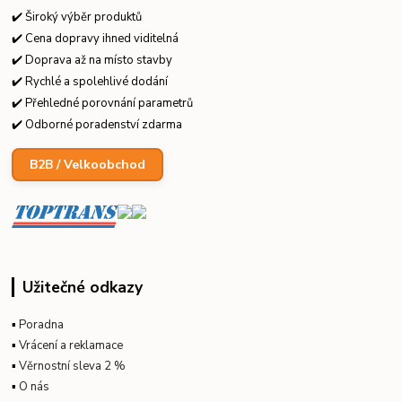
✔️ Široký výběr produktů
✔️ Cena dopravy ihned viditelná
✔️ Doprava až na místo stavby
✔️ Rychlé a spolehlivé dodání
✔️ Přehledné porovnání parametrů
✔️ Odborné poradenství zdarma
B2B / Velkoobchod
Užitečné odkazy
▪
Poradna
▪
Vrácení a reklamace
▪
Věrnostní sleva 2 %
▪
O nás