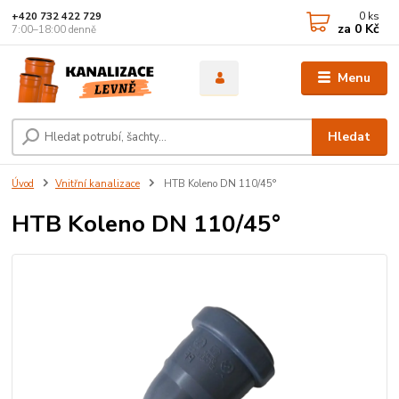
0
ks
+420 732 422 729
za
0 Kč
7:00–18:00 denně
Menu
Hledat
Úvod
Vnitřní kanalizace
HTB Koleno DN 110/45°
HTB Koleno DN 110/45°