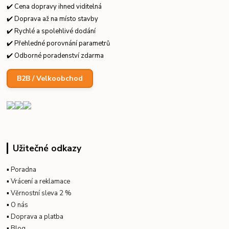
✔️ Cena dopravy ihned viditelná
✔️ Doprava až na místo stavby
✔️ Rychlé a spolehlivé dodání
✔️ Přehledné porovnání parametrů
✔️ Odborné poradenství zdarma
B2B / Velkoobchod
Užitečné odkazy
▪
Poradna
▪
Vrácení a reklamace
▪
Věrnostní sleva 2 %
▪
O nás
▪
Doprava a platba
▪
Blog