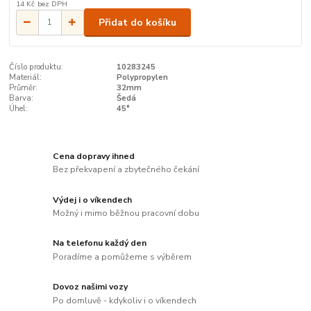
14 Kč
bez DPH
Přidat do košíku
Číslo produktu:
10283245
Materiál:
Polypropylen
Průměr:
32mm
Barva:
Šedá
Úhel:
45°
Cena dopravy ihned
Bez překvapení a zbytečného čekání
Výdej i o víkendech
Možný i mimo běžnou pracovní dobu
Na telefonu každý den
Poradíme a pomůžeme s výběrem
Dovoz našimi vozy
Po domluvě - kdykoliv i o víkendech