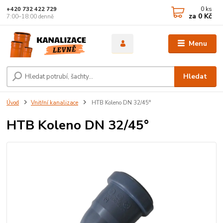
0
ks
+420 732 422 729
za
0 Kč
7:00–18:00 denně
Menu
Hledat
Úvod
Vnitřní kanalizace
HTB Koleno DN 32/45°
HTB Koleno DN 32/45°