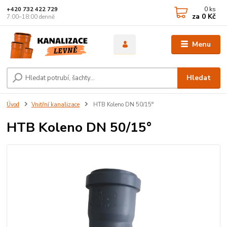
0
ks
+420 732 422 729
za
0 Kč
7:00–18:00 denně
Menu
Hledat
Úvod
Vnitřní kanalizace
HTB Koleno DN 50/15°
HTB Koleno DN 50/15°