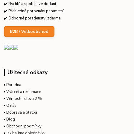
✔️ Rychlé a spolehlivé dodání
✔️ Přehledné porovnání parametrů
✔️ Odborné poradenství zdarma
B2B / Velkoobchod
Užitečné odkazy
▪
Poradna
▪
Vrácení a reklamace
▪
Věrnostní sleva 2 %
▪
O nás
▪
Doprava a platba
▪
Blog
▪
Obchodní podmínky
▪
Jak balíme objednávky