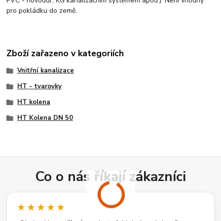
PVC - novodur, KG kanalizačním systémem apod.). Není vhodný
pro pokládku do země.
Zboží zařazeno v kategoriích
Vnitřní kanalizace
HT - tvarovky
HT kolena
HT Kolena DN 50
Co o nás říkají zákazníci
★★★★★