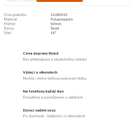
Číslo produktu:
10285015
Materiál:
Polypropylen
Průměr:
50mm
Barva:
Šedá
Úhel:
15°
Cena dopravy ihned
Bez překvapení a zbytečného čekání
Výdej i o víkendech
Možný i mimo běžnou pracovní dobu
Na telefonu každý den
Poradíme a pomůžeme s výběrem
Dovoz našimi vozy
Po domluvě - kdykoliv i o víkendech