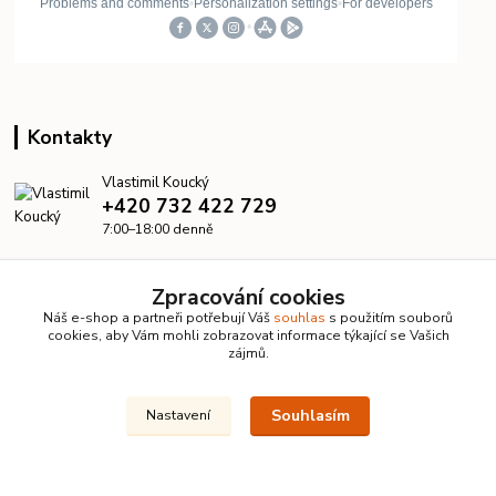
Kontakty
Vlastimil Koucký
+420 732 422 729
7:00–18:00 denně
info@kanalizacelevne.cz
Zpracování cookies
Náš e-shop a partneři potřebují Váš
souhlas
s použitím souborů
cookies, aby Vám mohli zobrazovat informace týkající se Vašich
zájmů.
Souhlasím
Nastavení
© 2026 KanalizaceLevne.cz · Všechna práva vyhrazena ·
Dvorakweb.cz
–
přehledné e-shopy
Upravit sběr cookies.
Vytvořeno na
Eshop-rychle.cz