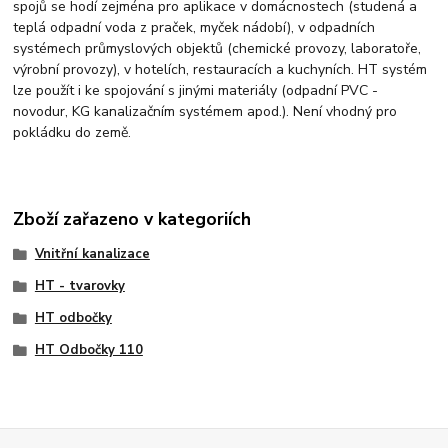
spojů se hodí zejména pro aplikace v domácnostech (studená a
teplá odpadní voda z praček, myček nádobí), v odpadních
systémech průmyslových objektů (chemické provozy, laboratoře,
výrobní provozy), v hotelích, restauracích a kuchyních. HT systém
lze použít i ke spojování s jinými materiály (odpadní PVC -
novodur, KG kanalizačním systémem apod.). Není vhodný pro
pokládku do země.
Zboží zařazeno v kategoriích
Vnitřní kanalizace
HT - tvarovky
HT odbočky
HT Odbočky 110