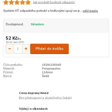
Jak produkt hodnotí zákazníci
Systém HT odpadního potrubí s hrdlovými spoji se p...
celý popis
Dostupnost
Skladem
52 Kč
/
ks
43 Kč
bez DPH
Přidat do košíku
Číslo produktu:
10291105045
Materiál:
Polypropylen
Průměr:
110mm
Barva:
Šedá
Cena dopravy ihned
Bez překvapení a zbytečného čekání
Výdej i o víkendech