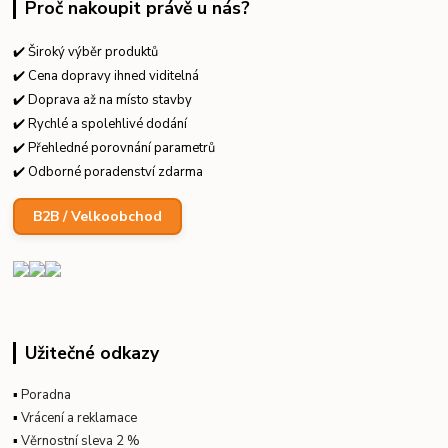
Proč nakoupit právě u nás?
✔️ Široký výběr produktů
✔️ Cena dopravy ihned viditelná
✔️ Doprava až na místo stavby
✔️ Rychlé a spolehlivé dodání
✔️ Přehledné porovnání parametrů
✔️ Odborné poradenství zdarma
B2B / Velkoobchod
Užitečné odkazy
▪
Poradna
▪
Vrácení a reklamace
▪
Věrnostní sleva 2 %