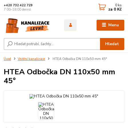
0
ks
+420 732 422 729
za
0 Kč
7:00–18:00 denně
Menu
Hledat
Úvod
Vnitřní kanalizace
HTEA Odbočka DN 110x50 mm 45°
HTEA Odbočka DN 110x50 mm
45°