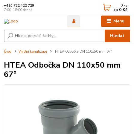
0
ks
+420 732 422 729
za
0 Kč
7:00–18:00 denně
Menu
Hledat
Úvod
Vnitřní kanalizace
HTEA Odbočka DN 110x50 mm 67°
HTEA Odbočka DN 110x50 mm
67°