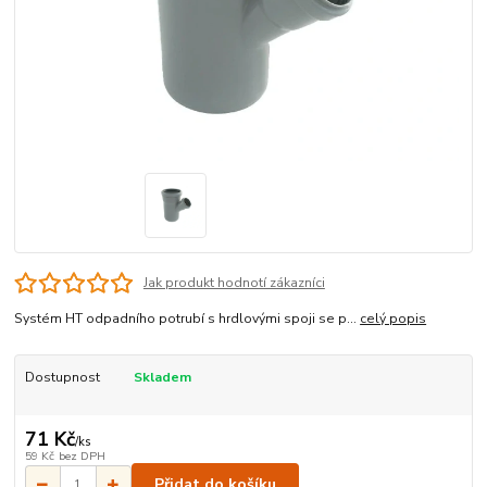
Jak produkt hodnotí zákazníci
Systém HT odpadního potrubí s hrdlovými spoji se p...
celý popis
Dostupnost
Skladem
71 Kč
/
ks
59 Kč
bez DPH
Přidat do košíku