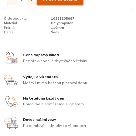
Číslo produktu:
10291105067
Materiál:
Polypropylen
Průměr:
110mm
Barva:
Šedá
Cena dopravy ihned
Bez překvapení a zbytečného čekání
Výdej i o víkendech
Možný i mimo běžnou pracovní dobu
Na telefonu každý den
Poradíme a pomůžeme s výběrem
Dovoz našimi vozy
Po domluvě - kdykoliv i o víkendech