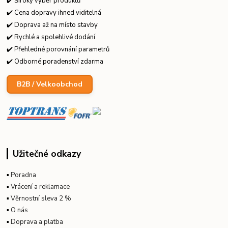
✔️ Široký výběr produktů
✔️ Cena dopravy ihned viditelná
✔️ Doprava až na místo stavby
✔️ Rychlé a spolehlivé dodání
✔️ Přehledné porovnání parametrů
✔️ Odborné poradenství zdarma
B2B / Velkoobchod
Užitečné odkazy
▪
Poradna
▪
Vrácení a reklamace
▪
Věrnostní sleva 2 %
▪
O nás
▪
Doprava a platba