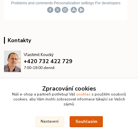
Kontakty
Vlastimil Koucký
+420 732 422 729
7:00–18:00 denně
info@kanalizacelevne.cz
Zpracování cookies
Náš e-shop a partneři potřebují Váš
souhlas
s použitím souborů
cookies, aby Vám mohli zobrazovat informace týkající se Vašich
zájmů.
Souhlasím
Nastavení
© 2026 KanalizaceLevne.cz · Všechna práva vyhrazena ·
Dvorakweb.cz
–
přehledné e-shopy
Upravit sběr cookies.
Vytvořeno na
Eshop-rychle.cz