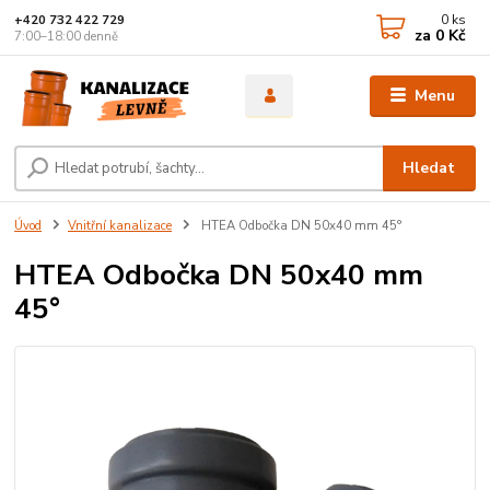
0
ks
+420 732 422 729
za
0 Kč
7:00–18:00 denně
Menu
Hledat
Úvod
Vnitřní kanalizace
HTEA Odbočka DN 50x40 mm 45°
HTEA Odbočka DN 50x40 mm
45°