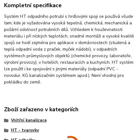
Kompletní specifikace
Systém HT odpadního potrubí s hrdlovými spoji se používá všude
tam, kde je vyžadována vysoká tepelná, chemická, mechanická a
požární odolnost potrubních dílů. Vzhledem k houževnatosti
materiálu i při nízkých teplotách, snadné montáži a vysoké kvalitě
spojů se hodí zejména pro aplikace v domácnostech (studená a
teplá odpadní voda z praček, myček nádobí), v odpadních
systémech průmyslových objektů (chemické provozy, laboratoře,
výrobní provozy), v hotelích, restauracích a kuchyních. HT systém
lze použít i ke spojování s jinými materiály (odpadní PVC -
novodur, KG kanalizačním systémem apod.). Není vhodný pro
pokládku do země.
Zboží zařazeno v kategoriích
Vnitřní kanalizace
HT - tvarovky